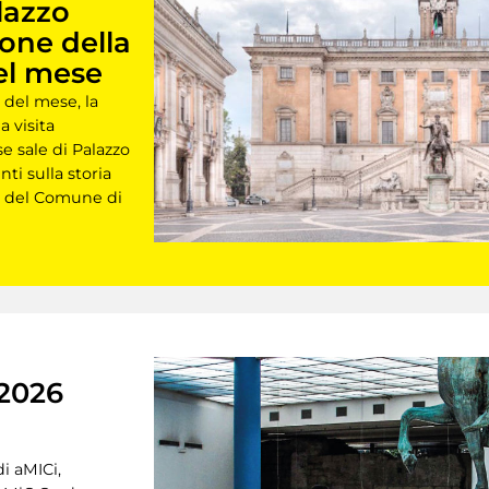
lazzo
ione della
el mese
 del mese, la
 visita
e sale di Palazzo
i sulla storia
o del Comune di
 2026
i aMICi,