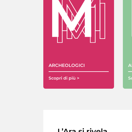
ARCHEOLOGICI
A
Scopri di più >
S
L’Ara si rivela