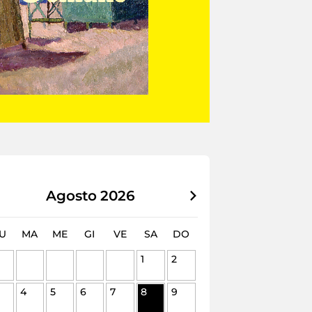
Agosto
2026
U
MA
ME
GI
VE
SA
DO
1
2
4
5
6
7
8
9