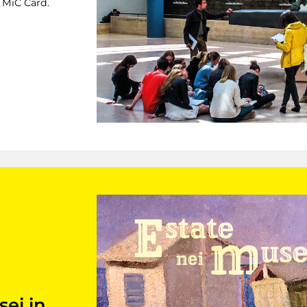
a MiC Card.
sei in