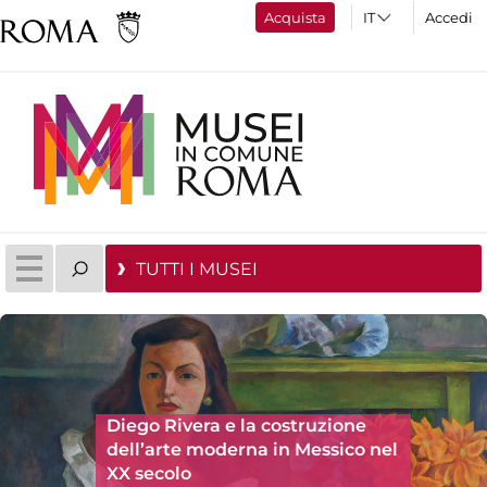
Acquista
Accedi
TUTTI I MUSEI
Diego Rivera e la costruzione
dell’arte moderna in Messico nel
XX secolo