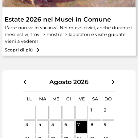
Estate 2026 nei Musei in Comune
L'arte non va in vacanza. Nei musei civici, anche durante i
mesi estivi, trovi: > mostre > laboratori e visite guidate
Vieni a vedere!
Scopri di più
Agosto
2026
LU
MA
ME
GI
VE
SA
DO
1
2
3
4
5
6
7
8
9