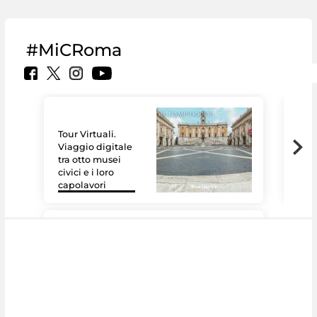
#MiCRoma
Tour Virtuali.
Viaggio digitale
tra otto musei
civici e i loro
Le 
capolavori
Sis
#DiscoverMiC