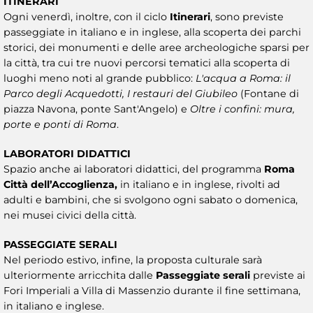
ITINERARI
Ogni venerdì, inoltre, con il ciclo
Itinerari
, sono previste
passeggiate in italiano e in inglese, alla scoperta dei parchi
storici, dei monumenti e delle aree archeologiche sparsi per
la città, tra cui tre nuovi percorsi tematici alla scoperta di
luoghi meno noti al grande pubblico:
L'acqua a Roma: il
Parco degli Acquedotti, I restauri del Giubileo
(Fontane di
piazza Navona, ponte Sant'Angelo) e
Oltre i confini: mura,
porte e ponti di Roma
.
LABORATORI DIDATTICI
Spazio anche ai laboratori didattici, del programma
Roma
Città dell’Accoglienza,
in italiano e in inglese, rivolti ad
adulti e bambini, che si svolgono ogni sabato o domenica,
nei musei civici della città.
PASSEGGIATE SERALI
Nel periodo estivo, infine, la proposta culturale sarà
ulteriormente arricchita dalle
Passeggiate serali
previste ai
Fori Imperiali a Villa di Massenzio durante il fine settimana,
in italiano e inglese.