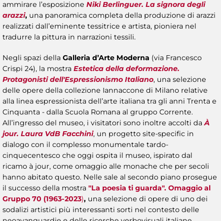
ammirare l’esposizione
Niki Berlinguer. La signora degli
arazzi
,
una panoramica completa della produzione di arazzi
realizzati dall’eminente tessitrice e artista, pioniera nel
tradurre la pittura in narrazioni tessili.
Negli spazi della
Galleria d’Arte Moderna
(via Francesco
Crispi 24), la mostra
Estetica della deformazione.
Protagonisti dell'Espressionismo Italiano
, una selezione
delle opere della collezione Iannaccone di Milano relative
alla linea espressionista dell’arte italiana tra gli anni Trenta e
Cinquanta - dalla Scuola Romana al gruppo Corrente.
All’ingresso del museo, i visitatori sono inoltre accolti da
À
jour. Laura VdB Facchini
, un progetto site-specific in
dialogo con il complesso monumentale tardo-
cinquecentesco che oggi ospita il museo, ispirato dal
ricamo à jour, come omaggio alle monache che per secoli
hanno abitato questo. Nelle sale al secondo piano prosegue
il successo della mostra
"La poesia ti guarda". Omaggio al
Gruppo 70 (1963-2023
)
,
una selezione di opere di uno dei
sodalizi artistici più interessanti sorti nel contesto delle
neoavanguardie e delle ricerche verbovisuali italiane.