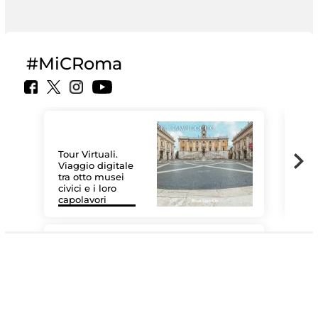
#MiCRoma
Tour Virtuali.
Viaggio digitale
tra otto musei
civici e i loro
Les
capolavori
MiC
#DiscoverMiC