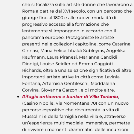
che si focalizza sulle artiste donne che lavorarono a
Roma a partire dal XVI secolo, con un percorso che
giunge fino al 1800 e alle nuove modalità di
progressivo accesso alla formazione che
lentamente si impongono in accordo con il
panorama europeo. Protagoniste le artiste
presenti nelle collezioni capitoline, come Caterina
Ginnasi, Maria Felice Tibaldi Subleyras, Angelika
Kaufmann, Laura Piranesi, Marianna Candidi
Dionigi, Louise Seidler ed Emma Gaggiotti
Richards, oltre a una selezione significativa di altre
importanti artiste attive in città come Lavinia
Fontana, Artemisia Gentileschi, Maddalena
Corvina, Giovanna Garzoni, e di molte altre.
Rifugio antiaereo e bunker di Villa Torlonia
,
(Casino Nobile, Via Nomentana 70) con un nuovo
percorso espositivo che documenta la vita di
Mussolini e della famiglia nella villa e, attraverso
un’esperienza multimediale immersiva, permette
di rivivere i momenti drammatici delle incursioni