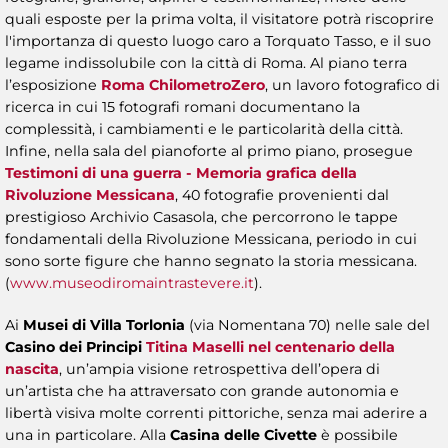
quali esposte per la prima volta, il visitatore potrà riscoprire
l'importanza di questo luogo caro a Torquato Tasso, e il suo
legame indissolubile con la città di Roma. Al piano terra
l’esposizione
Roma ChilometroZero
, un lavoro fotografico di
ricerca in cui 15 fotografi romani documentano la
complessità, i cambiamenti e le particolarità della città.
Infine, nella sala del pianoforte al primo piano, prosegue
Testimoni di una guerra - Memoria grafica della
Rivoluzione Messicana
, 40 fotografie provenienti dal
prestigioso Archivio Casasola, che percorrono le tappe
fondamentali della Rivoluzione Messicana, periodo in cui
sono sorte figure che hanno segnato la storia messicana.
(
www.museodiromaintrastevere.it
).
Ai
Musei di Villa Torlonia
(via Nomentana 70) nelle sale del
Casino dei Principi
Titina Maselli nel centenario della
nascita
, un’ampia visione retrospettiva dell’opera di
un’artista che ha attraversato con grande autonomia e
libertà visiva molte correnti pittoriche, senza mai aderire a
una in particolare. Alla
Casina delle Civette
è possibile