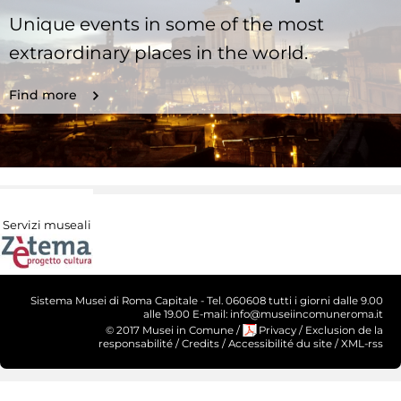
Unique events in some of the most
extraordinary places in the world.
Find more
Servizi museali
Sistema Musei di Roma Capitale - Tel. 060608 tutti i giorni dalle 9.00
alle 19.00 E-mail: info@museiincomuneroma.it
© 2017 Musei in Comune
/
Privacy
/
Exclusion de la
responsabilité
/
Credits
/
Accessibilité du site
/
XML-rss