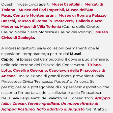
Questi i musei civici aperti:
Musei Capitolini
,
Mercati di
Traiano - Museo dei Fori Imperiali
,
Museo dell’Ara
Pacis
,
Centrale Montemartini
,
Museo di Roma a Palazzo
Braschi
,
Museo di Roma in Trastevere,
Galleria d’Arte
Moderna
,
Musei di Villa Torlonia
(Casina delle Civette,
Casino Nobile, Serra Moresca e Casino dei Principi);
Museo
Civico di Zoologia
.
A ingresso gratuito sia le collezioni permanenti che le
esposizioni temporanee, a partire dai
Musei
Capitolini
(piazza del Campidoglio 1) dove si può ammirare,
nelle sale terrene del Palazzo dei Conservatori,
Tiziano,
Lotto, Crivelli e Guercino. Capolavori della Pinacoteca di
Ancona
, una selezione di grandi opere provenienti dalla
Pinacoteca Civica ‘Francesco Podesti’ di Ancona. Sei
prestigiose tele protagoniste di un percorso espositivo che
racconta l’importanza della collezione della Pinacoteca.
Nella Sala degli Arazzi del Palazzo dei Conservatori,
Agrippa
Iulius Caesar, l'erede ripudiato. Un nuovo ritratto di
Agrippa Postumo, figlio adottivo di Augusto
, tre ritratti di