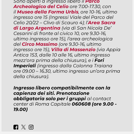
Sono aperti a ingresso libero il
Parco
Archeologico del Celio
ore 7.00-17.30, con
il
Museo della Forma Urbis
, ore 10-16, ultimo
ingresso ore 15 (Ingressi Viale del Parco del
Celio 20/22 – Clivo di Scauro 4); l’
Area Sacra
di Largo Argentina
(via di San Nicola De’
Cesarini di fronte al civico 10, ore 9.30-16,
ultimo ingresso ore 15), l’area archeologica
del
Circo Massimo
(ore 9.30-16, ultimo
ingresso ore 15),
Villa di Massenzio
(via Appia
Antica 153, dalle 10 alle 16, ultimo ingresso
mezz'ora prima della chiusura), e i
Fori
Imperiali
(ingresso dalla Colonna Traiana
ore 09.00 – 16.30, ultimo ingresso un’ora prima
della chiusura).
Ingresso libero compatibilmente con la
capienza dei siti. Prenotazione
obbligatoria solo per i gruppi
al contact
center di Roma Capitale
060608 (ore 9.00 -
19.00)