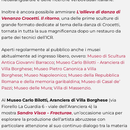
Inoltre è ancora possibile ammirare
L'allieva di danza di
Venanzo Crocetti. Il ritorno
, una delle prime sculture di
grande formato dedicate al tema della danza di Crocetti,
tornata in tutta la sua magnificenza dopo un restauro da
parte dei tecnici dell’ICR.
Aperti regolarmente al pubblico anche i musei
abitualmente ad ingresso libero, ovvero:
Museo di Scultura
Antica Giovanni Barracco
;
Museo Carlo Bilotti - Aranciera di
Villa Borghese
;
Museo Pietro Canonica a Villa
Borghese
;
Museo Napoleonico
;
Museo della Repubblica
Romana e della memoria garibaldina
;
Museo di Casal de’
Pazzi
;
Museo delle Mura
;
Villa di Massenzio
.
Al
Museo Carlo Bilotti, Aranciera di Villa Borghese
(via
Fiorello La Guardia 6 - viale dell’Aranciera 4) la
mostra
Sandro Visca – Fracturae
, un’occasione unica per
esplorare la produzione dell’artista abruzzese con
particolare attenzione al suo continuo dialogo tra la materia