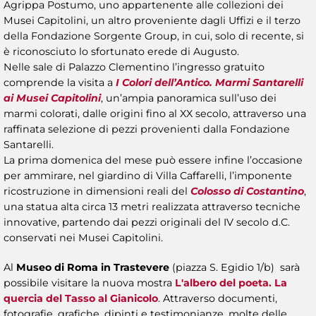
Agrippa Postumo, uno appartenente alle collezioni dei
Musei Capitolini, un altro proveniente dagli Uffizi e il terzo
della Fondazione Sorgente Group, in cui, solo di recente, si
è riconosciuto lo sfortunato erede di Augusto.
Nelle sale di Palazzo Clementino l’ingresso gratuito
comprende la visita a
I Colori dell’Antico. Marmi Santarelli
ai Musei Capitolini
, un’ampia panoramica sull’uso dei
marmi colorati, dalle origini fino al XX secolo, attraverso una
raffinata selezione di pezzi provenienti dalla Fondazione
Santarelli.
La prima domenica del mese può essere infine l’occasione
per ammirare, nel giardino di Villa Caffarelli, l’imponente
ricostruzione in dimensioni reali del
Colosso di Costantino
,
una statua alta circa 13 metri realizzata attraverso tecniche
innovative, partendo dai pezzi originali del IV secolo d.C.
conservati nei Musei Capitolini.
Al
Museo di Roma in Trastevere
(piazza S. Egidio 1/b) sarà
possibile visitare la nuova mostra
L'albero del poeta. La
quercia del Tasso al Gianicolo
. Attraverso documenti,
fotografie, grafiche, dipinti e testimonianze, molte delle