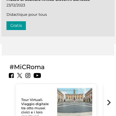
23/12/2023
Didactique pour tous
Gratis
#MiCRoma
Tour Virtuali.
Viaggio digitale
tra otto musei
civici e i loro
Les