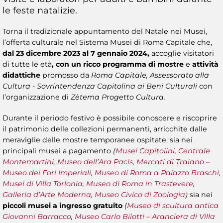
le feste natalizie.
Torna il tradizionale appuntamento del Natale nei Musei,
l’offerta culturale nel Sistema Musei di Roma Capitale che,
dal 23 dicembre 2023 al 7 gennaio 2024,
accoglie visitatori
di tutte le età
, con un ricco programma di mostre
e
attività
didattiche
promosso da
Roma Capitale, Assessorato alla
Cultura - Sovrintendenza Capitolina ai Beni Culturali
con
l’organizzazione di
Zètema Progetto Cultura.
Durante il periodo festivo è possibile conoscere e riscoprire
il patrimonio delle collezioni permanenti, arricchite dalle
meraviglie delle mostre temporanee ospitate, sia nei
principali musei a pagamento
(
Musei Capitolini
,
Centrale
Montemartini
,
Museo dell’Ara Pacis
,
Mercati di Traiano –
Museo dei Fori Imperiali
,
Museo di Roma
a Palazzo Braschi
,
M
usei di Villa Torlonia
,
Museo di Roma in Trastevere
,
Galleria d’Arte Moderna
,
Museo Civico di Zoologia
)
sia nei
piccoli musei a ingresso gratuito
(
Museo di scultura antica
Giovanni Barracco
,
Museo Carlo Bilotti – Aranciera di Villa