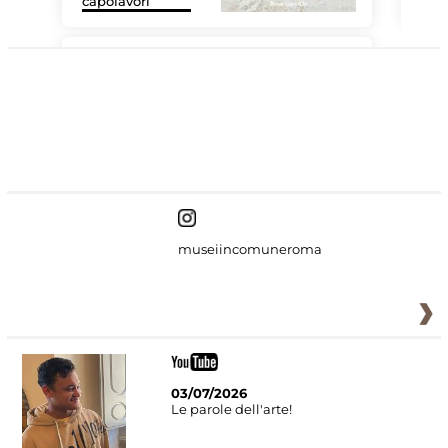
capolavori
MiC
#DiscoverMiC
museiincomuneroma
03/07/2026
Le parole dell'arte!