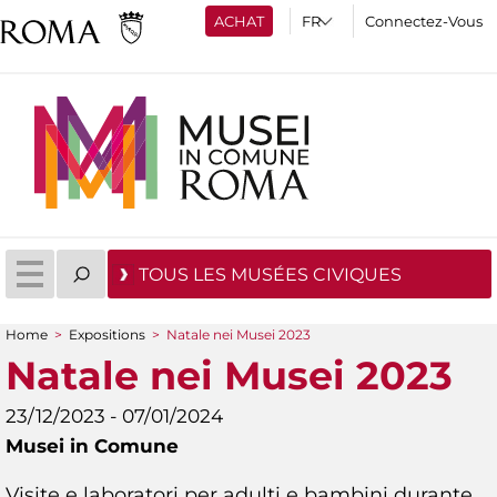
ACHAT
Connectez-Vous
TOUS LES MUSÉES CIVIQUES
Home
>
Expositions
>
Natale nei Musei 2023
You are here
Natale nei Musei 2023
23/12/2023 - 07/01/2024
Musei in Comune
Visite e laboratori per adulti e bambini durante