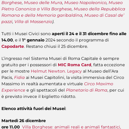
Borghese
,
Museo delle Mura
,
Museo Napoleonico
,
Museo
Pietro Canonica
a Villa Borghese
,
Museo della Repubblica
Romana e della Memoria garibaldina
,
Museo di Casal de’
pazzi
,
Villa di Massenzio
).
Tutti i Musei Civici sono
aperti il 24 e il 31 dicembre fino alle
14.00
, e il
1° gennaio
2024 secondo il programma di
Capodarte
. Restano chiusi il 25 dicembre
.
L’ingresso nel Sistema Musei di Roma Capitale è sempre
gratuito per i possessori di
MIC Roma Card
, fatta eccezione
per le mostre
Helmut Newton. Legacy
al Museo dell’Ara
Pacis,
Fidia
ai Musei Capitolini, la visita immersiva del Circo
Massimo in realtà aumentata e virtuale
Circo Maximo
Experience
e gli spettacoli del
Planetario di Roma
, per cui
è previsto invece il biglietto ridotto.
Elenco attività fuori dei Musei
:
Martedì 26 dicembre
ore 11.00
Villa Borghese: animali reali e animali fantastici,