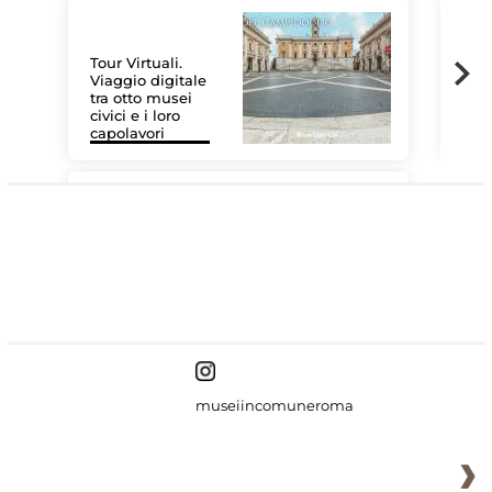
Tour Virtuali.
Viaggio digitale
tra otto musei
civici e i loro
Les
capolavori
MiC
#DiscoverMiC
museiincomuneroma