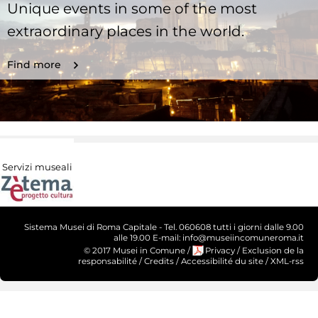
Unique events in some of the most
extraordinary places in the world.
Find more
Servizi museali
Sistema Musei di Roma Capitale - Tel. 060608 tutti i giorni dalle 9.00
alle 19.00 E-mail: info@museiincomuneroma.it
© 2017 Musei in Comune
/
Privacy
/
Exclusion de la
responsabilité
/
Credits
/
Accessibilité du site
/
XML-rss