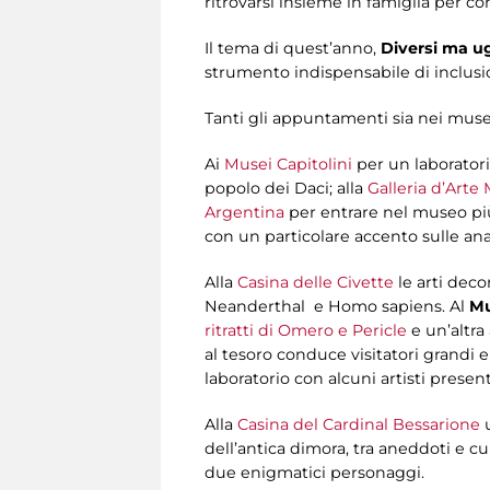
ritrovarsi insieme in famiglia per c
Il tema di quest’anno,
Diversi ma u
strumento indispensabile di inclusi
Tanti gli appuntamenti sia nei musei
Ai
Musei Capitolini
per un laboratorio
popolo dei Daci; alla
Galleria d’Art
Argentina
per entrare nel museo più
con un particolare accento sulle anal
Alla
Casina delle Civette
le arti deco
Neanderthal e Homo sapiens. Al
Mu
ritratti di Omero e Pericle
e un’altra
al tesoro conduce visitatori grandi e
laboratorio con alcuni artisti present
Alla
Casina del Cardinal Bessarione
u
dell’antica dimora, tra aneddoti e cu
due enigmatici personaggi.