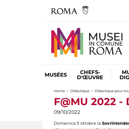
CHEFS-
M
MUSÉES
D'ŒUVRE
DI
Home
>
Didactique
>
Didactique pour to
You are here
F@MU 2022 - D
09/10/2022
Domenica 9 ottobre la
Sovrintende