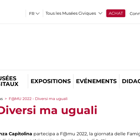
Tous les Musées Civiques
ACHAT
Conn
USÉES
EXPOSITIONS
EVÉNEMENTS
DIDA
GITAUX
us
>
F@MU 2022 - Diversi ma uguali
iversi ma uguali
nza Capitolina
partecipa a F@mu 2022, la giornata delle Famig