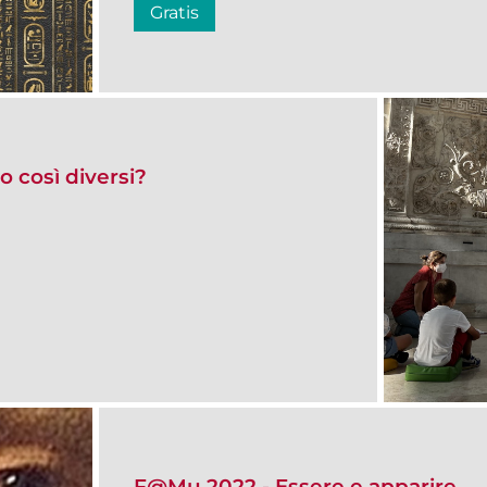
Gratis
 così diversi?
F@Mu 2022 - Essere e apparire