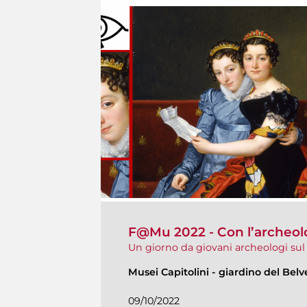
F@Mu 2022 - Con l’archeolog
Un giorno da giovani archeologi su
Musei Capitolini
-
giardino del Bel
09/10/2022