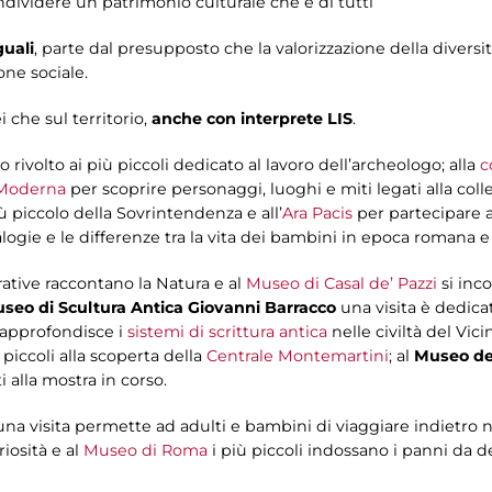
ondividere un patrimonio culturale che è di tutti
guali
, parte dal presupposto che la valorizzazione della diversità 
one sociale.
 che sul territorio,
anche con interprete LIS
.
 rivolto ai più piccoli dedicato al lavoro dell’archeologo; alla
c
e Moderna
per scoprire personaggi, luoghi e miti legati alla coll
 piccolo della Sovrintendenza e all’
Ara Pacis
per partecipare a
ogie e le differenze tra la vita dei bambini in epoca romana e i
rative raccontano la Natura e al
Museo di Casal de’ Pazzi
si inc
seo di Scultura Antica Giovanni Barracco
una visita è dedicat
 approfondisce i
sistemi di scrittura antica
nelle civiltà del Vi
 piccoli alla scoperta della
Centrale Montemartini
; al
Museo de
i alla mostra in corso.
na visita permette ad adulti e bambini di viaggiare indietro 
riosità e al
Museo di Roma
i più piccoli indossano i panni da de