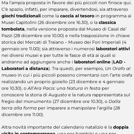
Ma l’ampia proposta in favore dei più piccoli non finisce qui.
C'è spazio, infatti, per imparare, divertendosi, sia attraverso
giochi tradizionali
come la
caccia al tesoro
in programma ai
Musei Capitolini (26 dicembre ore 16.30), o la
classica
tombolata
, nella versione proposta dal Museo di Casal de’
Pazzi (28 dicembre ore 10.00) e nella trasposizione in chiave
storica dei Mercati di Traiano – Museo dei Fori Imperiali (4
gennaio ore 11.00); sia attraverso i numerosi
laboratori attivi
nei diversi musei e per tutte le fasce di età ai quali si
andranno ad aggiungere anche i
laboratori online
(
LAD -
Laboratori a distanza
). Tra questi, per esempio,
Un Orafo al
museo
in cui i più piccoli possono cimentarsi con l’arte orafa
realizzando un proprio gioiello (23 dicembre e 4 gennaio
ore 10.30), o
All’Ara Pacis: una Natura in festa
per
conoscere la storia di Augusto e la natura rappresentata sul
fregio del monumento (27 dicembre ore 10.30), o
Dalla
terra alla forma
per imparare a manipolare l’argilla (28
dicembre ore 11.00).
Altra novità importante del calendario natalizio è la
doppia
visita in contemporanea
, una per bambini e una per