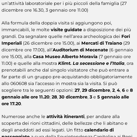
un’attività laboratoriale per i più piccoli della famiglia (27
dicembre ore 16.30, 3 gennaio ore 11.00)
Alla formula della doppia visita si aggiungono poi,
immancabili, le molte
visite guidate
a disposizione dei più
grandi. Da segnalare quelle nell’area archeologica dei
Fori
Imperiali
(26 dicembre ore 15.00), ai
Mercati di Traiano
(29
dicembre ore 17.00), all’
Auditorium di Mecenate
(6 gennaio
ore 15.00), alla
Casa
Museo Alberto Moravia
(7 gennaio ore
11.00) e quelle alla mostra
Klimt. La secessione e l’Italia
, ora
prenotabili anche dal singolo visitatore che può entrare a
far parte di un gruppo pre-acquistando obbligatoriamente
allo 060608 sia l’accesso in mostra sia la visita. Si può
scegliere tra le seguenti opzioni:
27
,
29 dicembre
,
2
,
4
,
6
e
8
gennaio alle ore 11.20
;
28
,
30 dicembre
,
3
e
5 gennaio alle
ore 17.20
.
Numerose anche le
attività itineranti
, per andare alla
scoperta dei rioni cittadini, delle bellezze che li abitano e
degli aneddoti ad essi legati. Un fitto
calendario di
passeggiate
a cura della Sovrintendenza Capitolina ai Beni