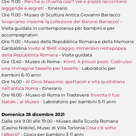
Ore 11.00 -
Perché si chiama così? Vie e piazze raccontano
leggende e segreti
- Itinerario
Ore 11.00 - Museo di Scultura Antica Giovanni Barracco
Scopriamo insieme la collezione del Barone Barracco!
-
Visita guidata in contemporanea per bambini e per
accompagnatori
Ore 11.00 - Museo della Repubblica Romana e della Memoria
Garibaldina
Invito al 1849: viaggio immersivo nell'epopea
della Repubblica Romana
- Visita guidata
Ore 13.40 - Museo di Roma -
Klimt. A piccoli pezzi. Costruisci
una immagine tassello per tassello
- Laboratorio per
bambini 6-10 anni
Ore 14.00 -
Al Circo Massimo: spettacoli e vita quotidiana
nell’antica Roma
- Itinerario
Ore 16.00 - Museo di Roma in Trastevere
Inventa il tuo
Natale... al Museo
- Laboratorio per bambini 5-11 anni
Domenica 26 dicembre 2021
Dalle ore 9.00 alle 19.00 - Museo della Scuola Romana
(Casino Nobile), Musei di Villa Torlonia
Cosa c'è sotto
l'albero?
- Gioco per bambini 3-11 anni