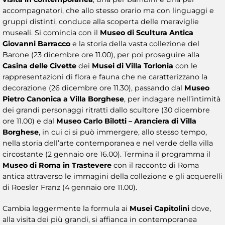
accompagnatori, che allo stesso orario ma con linguaggi e
gruppi distinti, conduce alla scoperta delle meraviglie
museali. Si comincia con il
Museo di Scultura Antica
Giovanni Barracco
e la storia della vasta collezione del
Barone (23 dicembre ore 11.00), per poi proseguire alla
Casina delle Civette
dei
Musei di Villa Torlonia
con le
rappresentazioni di flora e fauna che ne caratterizzano la
decorazione (26 dicembre ore 11.30), passando dal
Museo
Pietro Canonica a Villa Borghese
, per indagare nell’intimità
dei grandi personaggi ritratti dallo scultore (30 dicembre
ore 11.00) e dal
Museo Carlo Bilotti – Aranciera di Villa
Borghese
, in cui ci si può immergere, allo stesso tempo,
nella storia dell’arte contemporanea e nel verde della villa
circostante (2 gennaio ore 16.00). Termina il programma il
Museo di Roma in Trastevere
con il racconto di Roma
antica attraverso le immagini della collezione e gli acquerelli
di Roesler Franz (4 gennaio ore 11.00).
Cambia leggermente la formula ai
Musei Capitolini
dove,
alla visita dei più grandi, si affianca in contemporanea