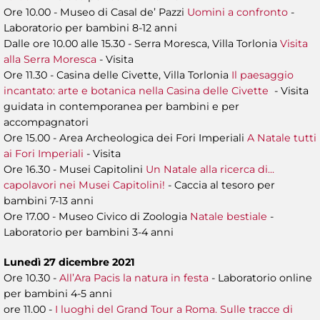
Ore 10.00 - Museo di Casal de’ Pazzi
Uomini a confronto
-
Laboratorio per bambini 8-12 anni
Dalle ore 10.00 alle 15.30 - Serra Moresca, Villa Torlonia
Visita
alla Serra Moresca
- Visita
Ore 11.30 - Casina delle Civette, Villa Torlonia
Il paesaggio
incantato: arte e botanica nella Casina delle Civette
- Visita
guidata in contemporanea per bambini e per
accompagnatori
Ore 15.00 - Area Archeologica dei Fori Imperiali
A Natale tutti
ai Fori Imperiali
- Visita
Ore 16.30 - Musei Capitolini
Un Natale alla ricerca di...
capolavori nei Musei Capitolini!
- Caccia al tesoro per
bambini 7-13 anni
Ore 17.00 - Museo Civico di Zoologia
Natale bestiale
-
Laboratorio per bambini 3-4 anni
Lunedì 27 dicembre 2021
Ore 10.30 -
All’Ara Pacis la natura in festa
- Laboratorio online
per bambini 4-5 anni
ore 11.00 -
I luoghi del Grand Tour a Roma. Sulle tracce di