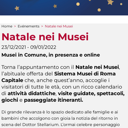
Home
>
Evénements
>
Natale nei Musei
You are here
Natale nei Musei
23/12/2021 - 09/01/2022
Musei in Comune,
in presenza e online
Torna l’appuntamento con il
Natale nei Musei
,
l’abituale offerta del
Sistema Musei di Roma
Capitale
che, anche quest’anno, accoglie i
visitatori di tutte le età, con un ricco calendario
di
attività didattiche
,
visite guidate, spettacoli,
giochi
e
passeggiate itineranti.
Di grande rilevanza è lo spazio dedicato alle famiglie e ai
bambini che accolgono con gioia la notizia del ritorno in
scena del Dottor Stellarium. L’ormai celebre personaggio