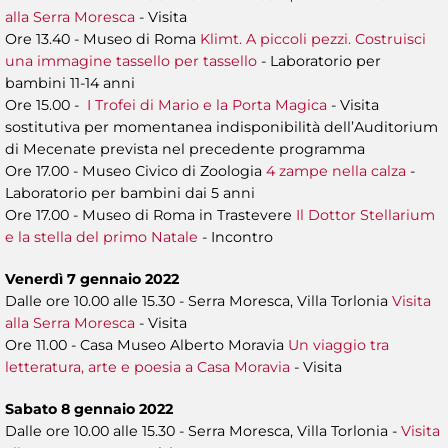
alla Serra Moresca
- Visita
Ore 13.40 - Museo di Roma
Klimt. A piccoli pezzi. Costruisci
una immagine tassello per tassello
- Laboratorio per
bambini 11-14 anni
Ore 15.00 -
I Trofei di Mario e la Porta Magica
- Visita
sostitutiva per momentanea indisponibilità dell’Auditorium
di Mecenate prevista nel precedente programma
Ore 17.00 - Museo Civico di Zoologia
4 zampe nella calza
-
Laboratorio per bambini dai 5 anni
Ore 17.00 - Museo di Roma in Trastevere
Il Dottor Stellarium
e la stella del primo Natale
- Incontro
Venerdì 7 gennaio 2022
Dalle ore 10.00 alle 15.30 - Serra Moresca, Villa Torlonia
Visita
alla Serra Moresca
- Visita
Ore 11.00 - Casa Museo Alberto Moravia
Un viaggio tra
letteratura, arte e poesia a Casa Moravia
- Visita
Sabato 8 gennaio 2022
Dalle ore 10.00 alle 15.30 - Serra Moresca, Villa Torlonia -
Visita