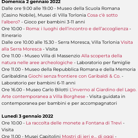
Domenica 2 gennaio 2022
Dalle ore 9.00 alle 19.00 - Museo della Scuola Romana
(Casino Nobile), Musei di Villa Torlonia
Cosa c'è sotto
l'albero?
- Gioco per bambini 3-11 anni
Ore 10.00 -
Roma: i luoghi dell’incontro e dell’accoglienza
-
Itinerario
Dalle ore 10.00 alle 15.30 - Serra Moresca, Villa Torlonia
Visita
alla Serra Moresca
- Visita
Ore 11.00 - Museo Villa di Massenzio
Alla scoperta della
natura nelle aree archeologiche
- Laboratorio per famiglie
Ore 11.00 - Museo della Repubblica Romana e della Memoria
Garibaldina
Giochi senza frontiere con Garibaldi & Co.
-
Laboratorio per bambini 6-11 anni
Ore 16.00 - Museo Carlo Bilotti
L’inverno al Giardino del Lago.
Arte contemporanea a Villa Borghese
- Visita guidata in
contemporanea per bambini e per accompagnatori
Lunedì 3 gennaio 2022
Ore 10.00 -
La raccolta delle monete a Fontana di Trevi
-
Visita
Ore 11.00 - Musei Capitolini
Mostri di ieri e... di oggi
-