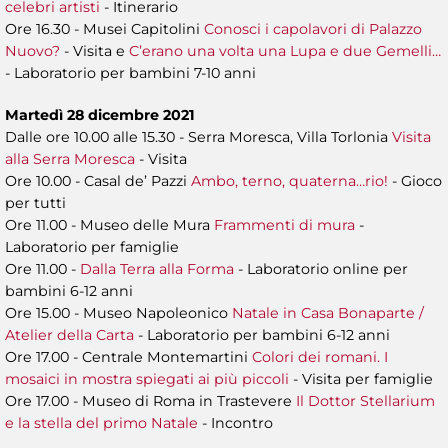
celebri artisti
- Itinerario
Ore 16.30 - Musei Capitolini
Conosci i capolavori di Palazzo
Nuovo?
- Visita e
C’erano una volta una Lupa e due Gemelli…
- Laboratorio per bambini 7-10 anni
Martedì 28 dicembre 2021
Dalle ore 10.00 alle 15.30 - Serra Moresca, Villa Torlonia
Visita
alla Serra Moresca
- Visita
Ore 10.00 - Casal de’ Pazzi
Ambo, terno, quaterna…rio!
- Gioco
per tutti
Ore 11.00 - Museo delle Mura
Frammenti di mura
-
Laboratorio per famiglie
Ore 11.00 -
Dalla Terra alla Forma
- Laboratorio online per
bambini 6-12 anni
Ore 15.00 - Museo Napoleonico
Natale in Casa Bonaparte /
Atelier della Carta
- Laboratorio per bambini 6-12 anni
Ore 17.00 - Centrale Montemartini
Colori dei romani. I
mosaici in mostra spiegati ai più piccoli
- Visita per famiglie
Ore 17.00 - Museo di Roma in Trastevere
Il Dottor Stellarium
e la stella del primo Natale
- Incontro