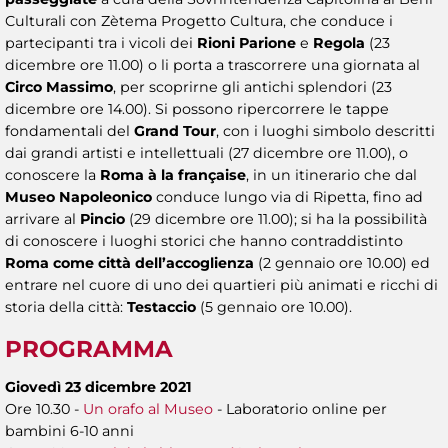
Culturali con Zètema Progetto Cultura, che conduce i
partecipanti tra i vicoli dei
Rioni Parione
e
Regola
(23
dicembre ore 11.00) o li porta a trascorrere una giornata al
Circo Massimo
, per scoprirne gli antichi splendori (23
dicembre ore 14.00). Si possono ripercorrere le tappe
fondamentali del
Grand Tour
, con i luoghi simbolo descritti
dai grandi artisti e intellettuali (27 dicembre ore 11.00), o
conoscere la
Roma à la française
, in un itinerario che dal
Museo Napoleonico
conduce lungo via di Ripetta, fino ad
arrivare al
Pincio
(29 dicembre ore 11.00); si ha la possibilità
di conoscere i luoghi storici che hanno contraddistinto
Roma come città dell’accoglienza
(2 gennaio ore 10.00) ed
entrare nel cuore di uno dei quartieri più animati e ricchi di
storia della città:
Testaccio
(5 gennaio ore 10.00).
PROGRAMMA
Giovedì 23 dicembre 2021
Ore 10.30 -
Un orafo al Museo
- Laboratorio online per
bambini 6-10 anni