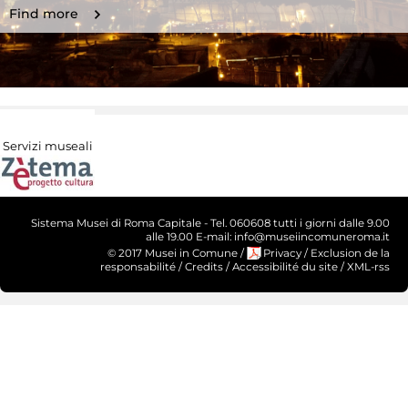
Find more
Servizi museali
Sistema Musei di Roma Capitale - Tel. 060608 tutti i giorni dalle 9.00
alle 19.00 E-mail: info@museiincomuneroma.it
© 2017 Musei in Comune
/
Privacy
/
Exclusion de la
responsabilité
/
Credits
/
Accessibilité du site
/
XML-rss