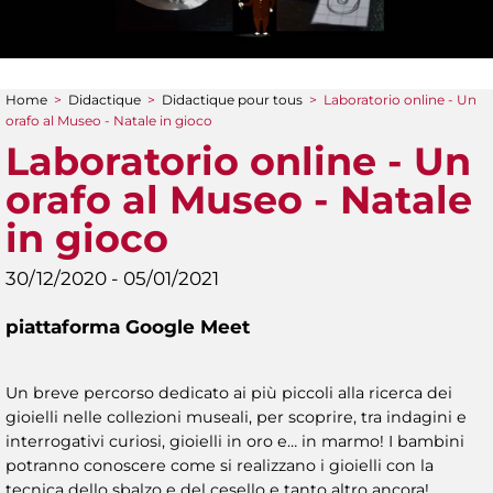
Home
>
Didactique
>
Didactique pour tous
>
Laboratorio online - Un
You are here
orafo al Museo - Natale in gioco
Laboratorio online - Un
orafo al Museo - Natale
in gioco
30/12/2020 - 05/01/2021
piattaforma Google Meet
Un breve percorso dedicato ai più piccoli alla ricerca dei
gioielli nelle collezioni museali, per scoprire, tra indagini e
interrogativi curiosi, gioielli in oro e… in marmo! I bambini
potranno conoscere come si realizzano i gioielli con la
tecnica dello sbalzo e del cesello e tanto altro ancora!