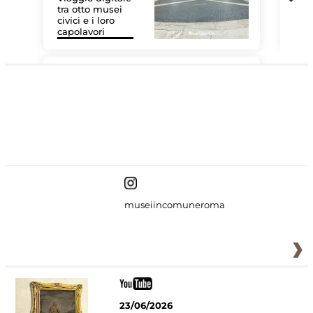
tra otto musei
civici e i loro
Les
capolavori
MiC
#DiscoverMiC
museiincomuneroma
23/06/2026