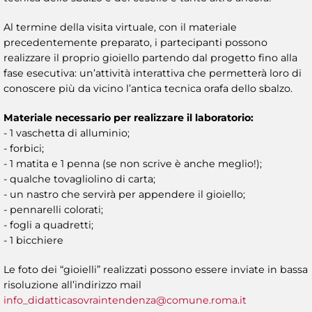
Al termine della visita virtuale, con il materiale
precedentemente preparato, i partecipanti possono
realizzare il proprio gioiello partendo dal progetto fino alla
fase esecutiva: un’attività interattiva che permetterà loro di
conoscere più da vicino l’antica tecnica orafa dello sbalzo.
Materiale necessario per realizzare il laboratorio:
- 1 vaschetta di alluminio;
- forbici;
- 1 matita e 1 penna (se non scrive è anche meglio!);
- qualche tovagliolino di carta;
- un nastro che servirà per appendere il gioiello;
- pennarelli colorati;
- fogli a quadretti;
- 1 bicchiere
Le foto dei “gioielli” realizzati possono essere inviate in bassa
risoluzione all’indirizzo mail
info_didatticasovraintendenza@comune.roma.it