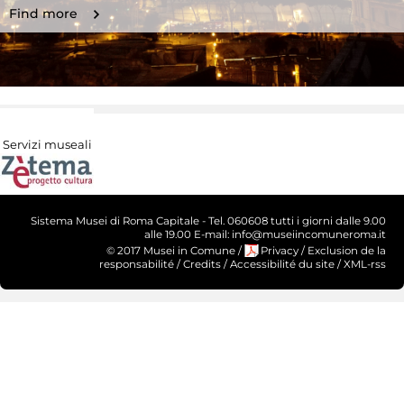
Find more
Servizi museali
Sistema Musei di Roma Capitale - Tel. 060608 tutti i giorni dalle 9.00
alle 19.00 E-mail: info@museiincomuneroma.it
© 2017 Musei in Comune
/
Privacy
/
Exclusion de la
responsabilité
/
Credits
/
Accessibilité du site
/
XML-rss