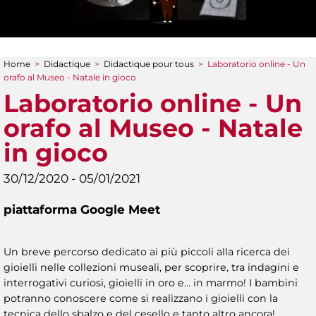
Home
>
Didactique
>
Didactique pour tous
>
Laboratorio online - Un
You are here
orafo al Museo - Natale in gioco
Laboratorio online - Un
orafo al Museo - Natale
in gioco
30/12/2020 - 05/01/2021
piattaforma Google Meet
Un breve percorso dedicato ai più piccoli alla ricerca dei
gioielli nelle collezioni museali, per scoprire, tra indagini e
interrogativi curiosi, gioielli in oro e… in marmo! I bambini
potranno conoscere come si realizzano i gioielli con la
tecnica dello sbalzo e del cesello e tanto altro ancora!