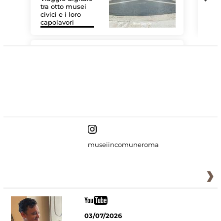
tra otto musei
civici e i loro
Les
capolavori
MiC
#DiscoverMiC
museiincomuneroma
03/07/2026