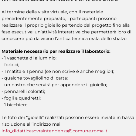
Al termine della visita virtuale, con il materiale
precedentemente preparato, i partecipanti possono
realizzare il proprio gioiello partendo dal progetto fino alla
fase esecutiva: un’attività interattiva che permetterà loro di
conoscere più da vicino l’antica tecnica orafa dello sbalzo.
Materiale necessario per realizzare il laboratorio:
- 1 vaschetta di alluminio;
- forbici;
- 1 matita e 1 penna (se non scrive è anche meglio!);
- qualche tovagliolino di carta;
- un nastro che servirà per appendere il gioiello;
- pennarelli colorati;
- fogli a quadretti;
- 1 bicchiere
Le foto dei “gioielli” realizzati possono essere inviate in bassa
risoluzione all’indirizzo mail
info_didatticasovraintendenza@comune.roma.it