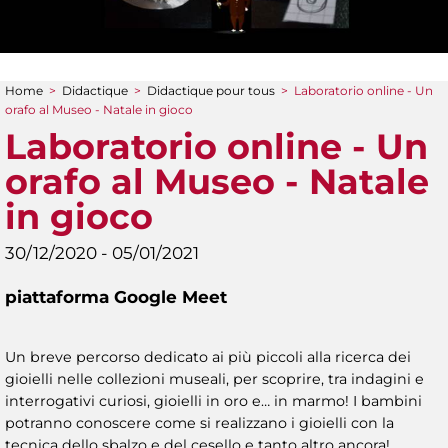
Home
>
Didactique
>
Didactique pour tous
>
Laboratorio online - Un
You are here
orafo al Museo - Natale in gioco
Laboratorio online - Un
orafo al Museo - Natale
in gioco
30/12/2020 - 05/01/2021
piattaforma Google Meet
Un breve percorso dedicato ai più piccoli alla ricerca dei
gioielli nelle collezioni museali, per scoprire, tra indagini e
interrogativi curiosi, gioielli in oro e… in marmo! I bambini
potranno conoscere come si realizzano i gioielli con la
tecnica dello sbalzo e del cesello e tanto altro ancora!