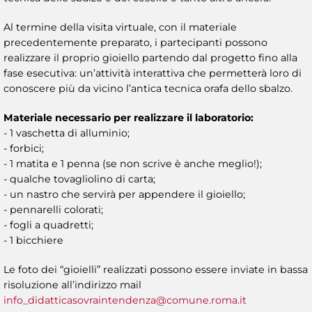
Al termine della visita virtuale, con il materiale
precedentemente preparato, i partecipanti possono
realizzare il proprio gioiello partendo dal progetto fino alla
fase esecutiva: un’attività interattiva che permetterà loro di
conoscere più da vicino l’antica tecnica orafa dello sbalzo.
Materiale necessario per realizzare il laboratorio:
- 1 vaschetta di alluminio;
- forbici;
- 1 matita e 1 penna (se non scrive è anche meglio!);
- qualche tovagliolino di carta;
- un nastro che servirà per appendere il gioiello;
- pennarelli colorati;
- fogli a quadretti;
- 1 bicchiere
Le foto dei “gioielli” realizzati possono essere inviate in bassa
risoluzione all’indirizzo mail
info_didatticasovraintendenza@comune.roma.it