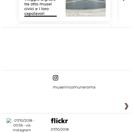
tra otto musei
civici e i loro
Les
capolavori
MiC
#DiscoverMiC
museiincomuneroma
07/10/2018