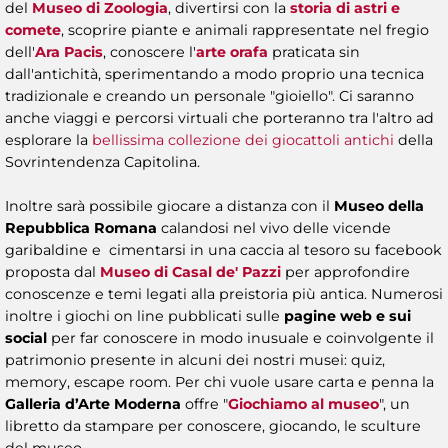
del
Museo di Zoologia
, divertirsi con la
storia di astri e
comete
, scoprire piante e animali rappresentate nel fregio
dell'
Ara Pacis
, conoscere l'
arte orafa
praticata sin
dall'antichità, sperimentando a modo proprio una tecnica
tradizionale e creando un personale "gioiello". Ci saranno
anche viaggi e percorsi virtuali che porteranno tra l'altro ad
esplorare la
bellissima collezione dei giocattoli antichi
della
Sovrintendenza Capitolina.
Inoltre sarà possibile giocare a distanza con il
Museo della
Repubblica Romana
calandosi nel vivo delle vicende
garibaldine e cimentarsi in una caccia al tesoro su facebook
proposta dal
Museo di Casal de' Pazzi
per approfondire
conoscenze e temi legati alla preistoria più antica. Numerosi
inoltre i giochi on line pubblicati sulle
pagine web e sui
social
per far conoscere in modo inusuale e coinvolgente il
patrimonio presente in alcuni dei nostri musei: quiz,
memory, escape room. Per chi vuole usare carta e penna la
Galleria d’Arte Moderna
offre "
Giochiamo al museo
", un
libretto da stampare per conoscere, giocando, le sculture
del museo.