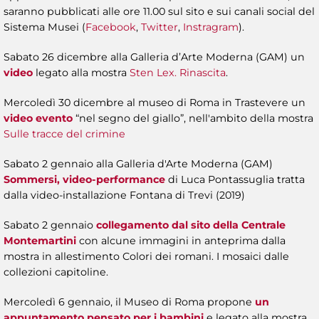
saranno pubblicati alle ore 11.00 sul sito e sui canali social del
Sistema Musei (
Facebook
,
Twitter
,
Instragram
).
Sabato 26 dicembre alla Galleria d’Arte Moderna (GAM) un
video
legato alla mostra
Sten Lex. Rinascita
.
Mercoledì 30 dicembre al museo di Roma in Trastevere un
video evento
“nel segno del giallo”, nell'ambito della mostra
Sulle tracce del crimine
Sabato 2 gennaio alla Galleria d'Arte Moderna (GAM)
Sommersi, video-performance
di Luca Pontassuglia tratta
dalla video-installazione Fontana di Trevi (2019)
Sabato 2 gennaio
collegamento dal sito della Centrale
Montemartini
con alcune immagini in anteprima dalla
mostra in allestimento Colori dei romani. I mosaici dalle
collezioni capitoline.
Mercoledì 6 gennaio, il Museo di Roma propone
un
appuntamento pensato per i bambini
e legato alla mostra