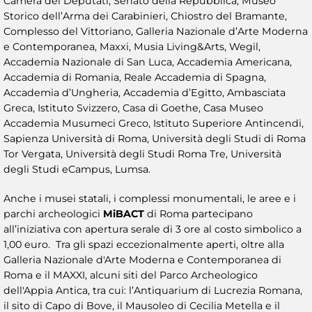
Camera dei Deputati, Senato della Repubblica, Museo
Storico dell’Arma dei Carabinieri, Chiostro del Bramante,
Complesso del Vittoriano, Galleria Nazionale d’Arte Moderna
e Contemporanea, Maxxi, Musia Living&Arts, Wegil,
Accademia Nazionale di San Luca, Accademia Americana,
Accademia di Romania, Reale Accademia di Spagna,
Accademia d’Ungheria, Accademia d’Egitto, Ambasciata
Greca, Istituto Svizzero, Casa di Goethe, Casa Museo
Accademia Musumeci Greco, Istituto Superiore Antincendi,
Sapienza Università di Roma, Università degli Studi di Roma
Tor Vergata, Università degli Studi Roma Tre, Università
degli Studi eCampus, Lumsa.
Anche i musei statali, i complessi monumentali, le aree e i
parchi archeologici
MiBACT
di Roma partecipano
all’iniziativa con apertura serale di 3 ore al costo simbolico a
1,00 euro. Tra gli spazi eccezionalmente aperti, oltre alla
Galleria Nazionale d'Arte Moderna e Contemporanea di
Roma e il MAXXI, alcuni siti del Parco Archeologico
dell'Appia Antica, tra cui: l’Antiquarium di Lucrezia Romana,
il sito di Capo di Bove, il Mausoleo di Cecilia Metella e il