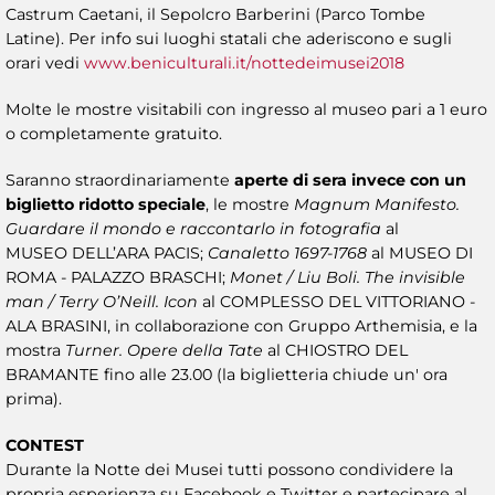
Castrum Caetani, il Sepolcro Barberini (Parco Tombe
Latine). Per info sui luoghi statali che aderiscono e sugli
orari vedi
www.beniculturali.it/nottedeimusei2018
Molte le mostre visitabili con ingresso al museo pari a 1 euro
o completamente gratuito.
Saranno straordinariamente
aperte di sera invece con un
biglietto ridotto speciale
, le mostre
Magnum Manifesto.
Guardare il mondo e raccontarlo in fotografia
al
MUSEO DELL’ARA PACIS;
Canaletto 1697-1768
al MUSEO DI
ROMA - PALAZZO BRASCHI;
Monet / Liu Boli. The invisible
man / Terry O’Neill. Icon
al COMPLESSO DEL VITTORIANO -
ALA BRASINI, in collaborazione con Gruppo Arthemisia, e la
mostra
Turner. Opere della Tate
al CHIOSTRO DEL
BRAMANTE fino alle 23.00 (la biglietteria chiude un' ora
prima).
CONTEST
Durante la Notte dei Musei tutti possono condividere la
propria esperienza su Facebook e Twitter e partecipare al