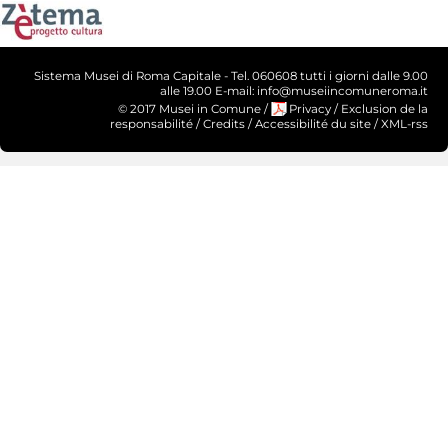
Sistema Musei di Roma Capitale - Tel. 060608 tutti i giorni dalle 9.00
alle 19.00 E-mail: info@museiincomuneroma.it
© 2017 Musei in Comune
/
Privacy
/
Exclusion de la
responsabilité
/
Credits
/
Accessibilité du site
/
XML-rss