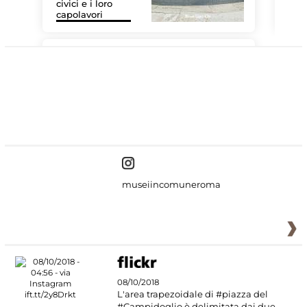
civici e i loro
Les
capolavori
MiC
#DiscoverMiC
museiincomuneroma
08/10/2018
L'area trapezoidale di #piazza del
#Campidoglio è delimitata dai due