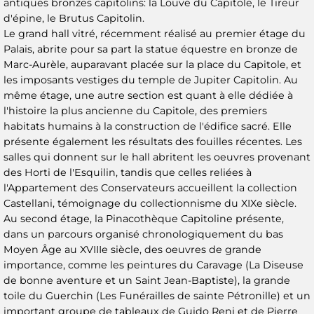
antiques bronzes capitolins: la Louve du Capitole, le Tireur
d'épine, le Brutus Capitolin.
Le grand hall vitré, récemment réalisé au premier étage du
Palais, abrite pour sa part la statue équestre en bronze de
Marc-Aurèle, auparavant placée sur la place du Capitole, et
les imposants vestiges du temple de Jupiter Capitolin. Au
même étage, une autre section est quant à elle dédiée à
l'histoire la plus ancienne du Capitole, des premiers
habitats humains à la construction de l'édifice sacré. Elle
présente également les résultats des fouilles récentes. Les
salles qui donnent sur le hall abritent les oeuvres provenant
des Horti de l'Esquilin, tandis que celles reliées à
l'Appartement des Conservateurs accueillent la collection
Castellani, témoignage du collectionnisme du XIXe siècle.
Au second étage, la Pinacothèque Capitoline présente,
dans un parcours organisé chronologiquement du bas
Moyen Âge au XVIIIe siècle, des oeuvres de grande
importance, comme les peintures du Caravage (La Diseuse
de bonne aventure et un Saint Jean-Baptiste), la grande
toile du Guerchin (Les Funérailles de sainte Pétronille) et un
important groupe de tableaux de Guido Reni et de Pierre