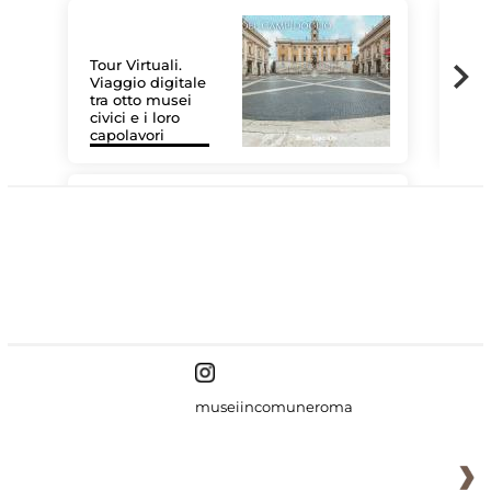
Tour Virtuali.
Viaggio digitale
tra otto musei
civici e i loro
Les
capolavori
MiC
#DiscoverMiC
museiincomuneroma