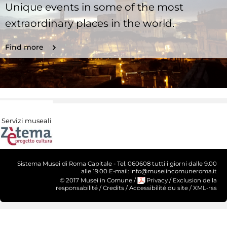
Unique events in some of the most
extraordinary places in the world.
Find more
Servizi museali
Sistema Musei di Roma Capitale - Tel. 060608 tutti i giorni dalle 9.00
alle 19.00 E-mail: info@museiincomuneroma.it
© 2017 Musei in Comune
/
Privacy
/
Exclusion de la
responsabilité
/
Credits
/
Accessibilité du site
/
XML-rss