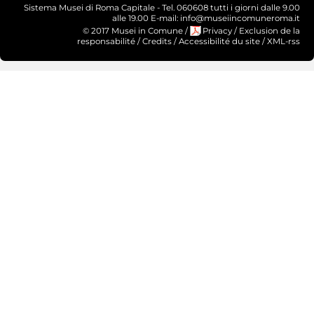
Sistema Musei di Roma Capitale - Tel. 060608 tutti i giorni dalle 9.00
alle 19.00 E-mail: info@museiincomuneroma.it
© 2017 Musei in Comune
/
Privacy
/
Exclusion de la
responsabilité
/
Credits
/
Accessibilité du site
/
XML-rss