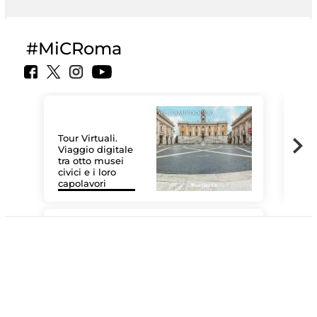
#MiCRoma
Tour Virtuali.
Viaggio digitale
tra otto musei
civici e i loro
Les
capolavori
MiC
#DiscoverMiC