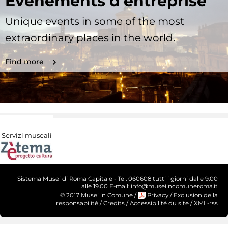
Evénements d'entreprise
Unique events in some of the most
extraordinary places in the world.
Find more
Servizi museali
Sistema Musei di Roma Capitale - Tel. 060608 tutti i giorni dalle 9.00
alle 19.00 E-mail: info@museiincomuneroma.it
© 2017 Musei in Comune
/
Privacy
/
Exclusion de la
responsabilité
/
Credits
/
Accessibilité du site
/
XML-rss