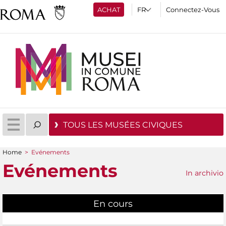
ACHAT
Connectez-Vous
TOUS LES MUSÉES CIVIQUES
Home
>
Evénements
You are here
Evénements
In archivio
En cours
(active tab)