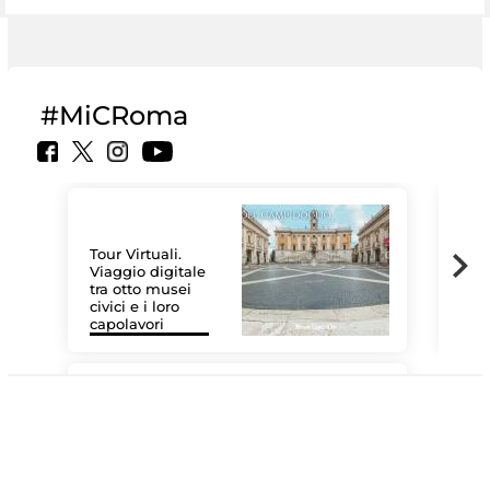
#MiCRoma
Tour Virtuali.
Viaggio digitale
tra otto musei
civici e i loro
Les
capolavori
MiC