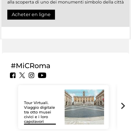
alla scoperta di uno dei monumenti simbolo della città
Acheter en ligne
#MiCRoma
Tour Virtuali.
Viaggio digitale
tra otto musei
civici e i loro
Les
capolavori
MiC