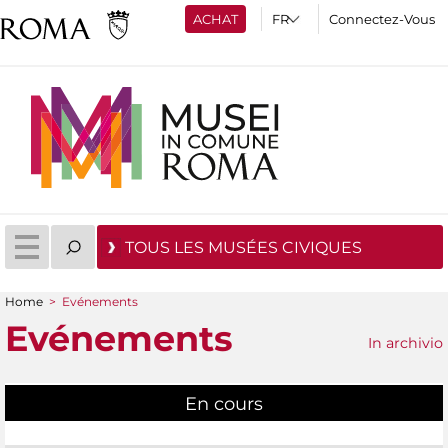
ACHAT
Connectez-Vous
TOUS LES MUSÉES CIVIQUES
Home
>
Evénements
You are here
Evénements
In archivio
En cours
(active tab)