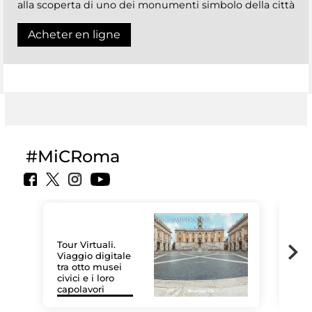
alla scoperta di uno dei monumenti simbolo della città
Acheter en ligne
#MiCRoma
Tour Virtuali.
Viaggio digitale
tra otto musei
civici e i loro
Les
capolavori
MiC