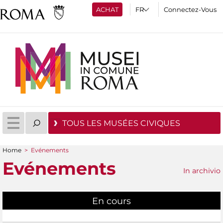
ACHAT
Connectez-Vous
TOUS LES MUSÉES CIVIQUES
Home
>
Evénements
You are here
Evénements
In archivio
En cours
(active tab)