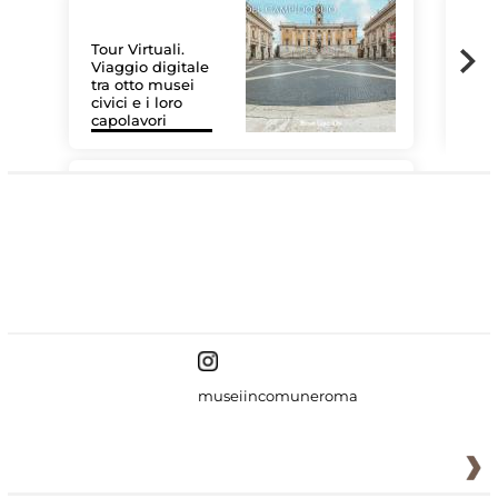
Tour Virtuali.
Viaggio digitale
tra otto musei
civici e i loro
Les
capolavori
MiC
#DiscoverMiC
museiincomuneroma