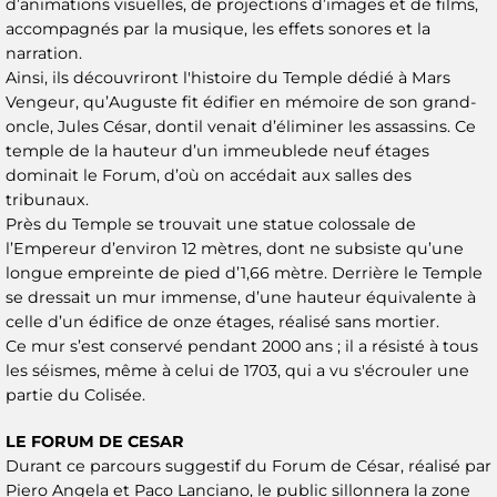
d’animations visuelles, de projections d’images et de films,
accompagnés par la musique, les effets sonores et la
narration.
Ainsi, ils découvriront l'histoire du Temple dédié à Mars
Vengeur, qu’Auguste fit édifier en mémoire de son grand-
oncle, Jules César, dontil venait d’éliminer les assassins. Ce
temple de la hauteur d’un immeublede neuf étages
dominait le Forum, d’où on accédait aux salles des
tribunaux.
Près du Temple se trouvait une statue colossale de
l’Empereur d’environ 12 mètres, dont ne subsiste qu’une
longue empreinte de pied d’1,66 mètre. Derrière le Temple
se dressait un mur immense, d’une hauteur équivalente à
celle d’un édifice de onze étages, réalisé sans mortier.
Ce mur s’est conservé pendant 2000 ans ; il a résisté à tous
les séismes, même à celui de 1703, qui a vu s'écrouler une
partie du Colisée.
LE FORUM DE CESAR
Durant ce parcours suggestif du Forum de César, réalisé par
Piero Angela et Paco Lanciano, le public sillonnera la zone