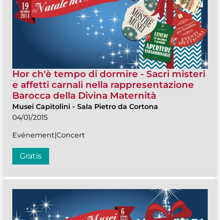
Hor ch'è tempo di dormire - Sacri misteri
e affetti carnali nella rappresentazione
Barocca della Divina Maternità
Musei Capitolini
-
Sala Pietro da Cortona
04/01/2015
Evénement|Concert
Gratis