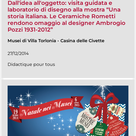
Dall'idea all'oggetto: visita guidata e
laboratorio di disegno alla mostra “Una
storia italiana. Le Ceramiche Rometti
rendono omaggio al designer Ambrogio
Pozzi 1931-2012”
Musei di Villa Torlonia
-
Casina delle Civette
27/12/2014
Didactique pour tous