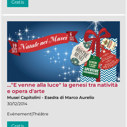
Gratis
..."E venne alla luce" la genesi tra natività
e opera d'arte
Musei Capitolini
-
Esedra di Marco Aurelio
30/12/2014
Evénement|Théâtre
Gratis