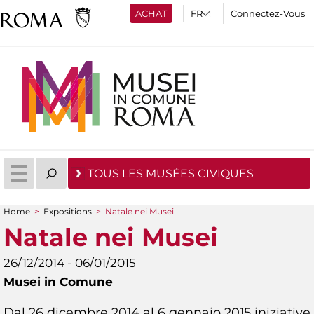
ACHAT
Connectez-Vous
TOUS LES MUSÉES CIVIQUES
Home
>
Expositions
>
Natale nei Musei
You are here
Natale nei Musei
26/12/2014 - 06/01/2015
Musei in Comune
Dal 26 dicembre 2014 al 6 gennaio 2015 iniziative