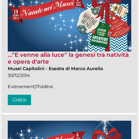
..."E venne alla luce" la genesi tra natività
e opera d'arte
Musei Capitolini
-
Esedra di Marco Aurelio
30/12/2014
Evénement|Théâtre
Gratis