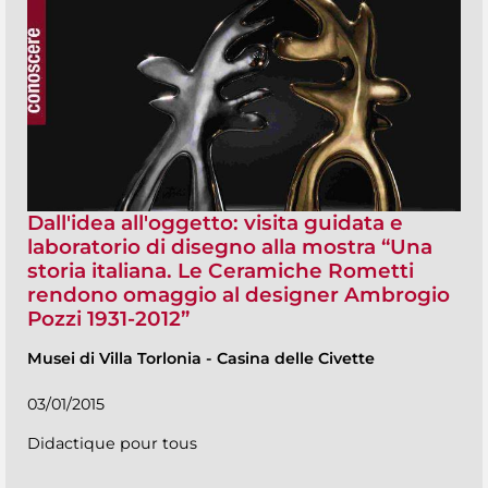
Dall'idea all'oggetto: visita guidata e
laboratorio di disegno alla mostra “Una
storia italiana. Le Ceramiche Rometti
rendono omaggio al designer Ambrogio
Pozzi 1931-2012”
Musei di Villa Torlonia
-
Casina delle Civette
03/01/2015
Didactique pour tous