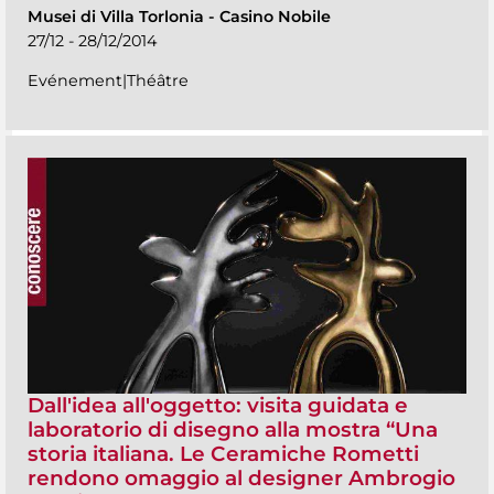
Musei di Villa Torlonia
-
Casino Nobile
27/12 - 28/12/2014
Evénement|Théâtre
Dall'idea all'oggetto: visita guidata e
laboratorio di disegno alla mostra “Una
storia italiana. Le Ceramiche Rometti
rendono omaggio al designer Ambrogio