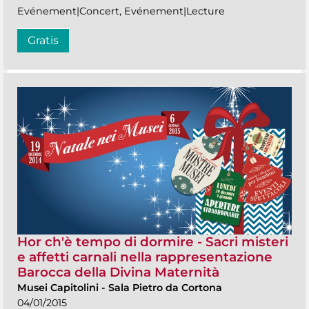
Evénement|Concert, Evénement|Lecture
Gratis
Hor ch'è tempo di dormire - Sacri misteri
e affetti carnali nella rappresentazione
Barocca della Divina Maternità
Musei Capitolini
-
Sala Pietro da Cortona
04/01/2015