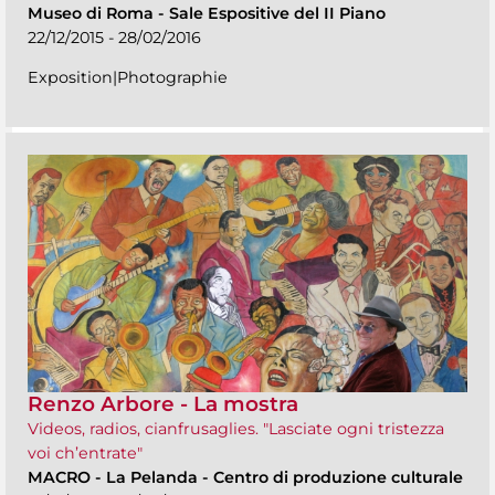
Museo di Roma
-
Sale Espositive del II Piano
22/12/2015 - 28/02/2016
Exposition|Photographie
Renzo Arbore - La mostra
Videos, radios, cianfrusaglies. "Lasciate ogni tristezza
voi ch’entrate"
MACRO
-
La Pelanda - Centro di produzione culturale