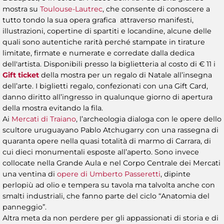
mostra su
Toulouse-Lautrec
, che consente di conoscere a
tutto tondo la sua opera grafica attraverso manifesti,
illustrazioni, copertine di spartiti e locandine, alcune delle
quali sono autentiche rarità perché stampate in tirature
limitate, firmate e numerate e corredate dalla dedica
dell'artista. Disponibili presso la biglietteria al costo di € 11 i
Gift ticket
della mostra per un regalo di Natale all’insegna
dell’arte. I biglietti regalo, confezionati con una Gift Card,
danno diritto all’ingresso in qualunque giorno di apertura
della mostra evitando la fila.
Ai
Mercati di Traiano
, l’archeologia dialoga con le opere dello
scultore uruguayano Pablo Atchugarry con una rassegna di
quaranta opere nella quasi totalità di marmo di Carrara, di
cui dieci monumentali esposte all’aperto. Sono invece
collocate nella Grande Aula e nel Corpo Centrale dei Mercati
una ventina di
opere di Umberto Passeretti
, dipinte
perlopiù ad olio e tempera su tavola ma talvolta anche con
smalti industriali, che fanno parte del ciclo “Anatomia del
panneggio”.
Altra meta da non perdere per gli appassionati di storia e di