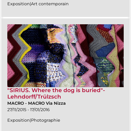
Exposition|Art contemporain
"SIRIUS. Where the dog is buried"-
Lehndorff/Trülzsch
MACRO
-
MACRO Via Nizza
27/11/2015 - 17/01/2016
Exposition|Photographie