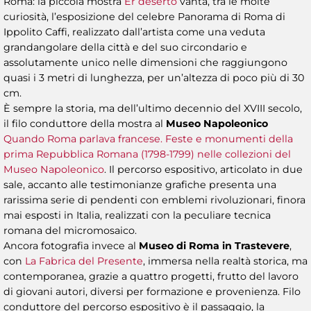
Roma: la piccola mostra
Er deserto
vanta, tra le molte
curiosità, l’esposizione del celebre Panorama di Roma di
Ippolito Caffi, realizzato dall’artista come una veduta
grandangolare della città e del suo circondario e
assolutamente unico nelle dimensioni che raggiungono
quasi i 3 metri di lunghezza, per un’altezza di poco più di 30
cm.
È sempre la storia, ma dell’ultimo decennio del XVIII secolo,
il filo conduttore della mostra al
Museo Napoleonico
Quando Roma parlava francese. Feste e monumenti della
prima Repubblica Romana (1798-1799) nelle collezioni del
Museo Napoleonico
. Il percorso espositivo, articolato in due
sale, accanto alle testimonianze grafiche presenta una
rarissima serie di pendenti con emblemi rivoluzionari, finora
mai esposti in Italia, realizzati con la peculiare tecnica
romana del micromosaico.
Ancora fotografia invece al
Museo di Roma in Trastevere
,
con
La Fabrica del Presente
, immersa nella realtà storica, ma
contemporanea, grazie a quattro progetti, frutto del lavoro
di giovani autori, diversi per formazione e provenienza. Filo
conduttore del percorso espositivo è il passaggio, la