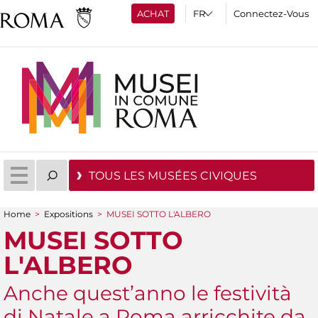
ACHAT
Connectez-Vous
TOUS LES MUSÉES CIVIQUES
Home
>
Expositions
>
MUSEI SOTTO L'ALBERO
You are here
MUSEI SOTTO
L'ALBERO
Anche quest’anno le festività
di Natale a Roma arricchite da