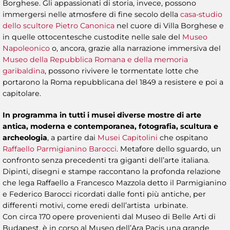
Borghese. Gli appassionati di storia, invece, possono
immergersi nelle atmosfere di fine secolo della
casa-studio
dello scultore Pietro Canonica
nel cuore di Villa Borghese e
in quelle ottocentesche custodite nelle sale del
Museo
Napoleonico
o, ancora, grazie alla narrazione immersiva del
Museo della Repubblica Romana e della memoria
garibaldina
, possono rivivere le tormentate lotte che
portarono la Roma repubblicana del 1849 a resistere e poi a
capitolare.
In programma in tutti i musei diverse mostre di arte
antica, moderna e contemporanea, fotografia, scultura e
archeologia
, a partire dai
Musei Capitolini
che ospitano
Raffaello Parmigianino Barocci
. Metafore dello sguardo, un
confronto senza precedenti tra giganti dell’arte italiana.
Dipinti, disegni e stampe raccontano la profonda relazione
che lega Raffaello a Francesco Mazzola detto il Parmigianino
e Federico Barocci ricordati dalle fonti più antiche, per
differenti motivi, come eredi dell’artista urbinate.
Con circa 170 opere provenienti dal Museo di Belle Arti di
Budapest, è in corso al Museo dell’Ara Pacis una grande