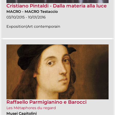
Cristiano Pintaldi - Dalla materia alla luce
MACRO
-
MACRO Testaccio
03/10/2015 - 10/01/2016
Exposition|Art contemporain
Raffaello Parmigianino e Barocci
Les Métaphores du regard
Musei Capitolini