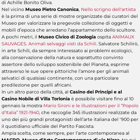
di Achille Bonito Oliva.
Nel vicino
Museo Pietro Canonica
,
Nello scrigno dell'artista
è la prima di una serie di mostre organizzate dai curatori del
Museo per valorizzare la pregevole collezione di oggetti e
mobili d’epoca che arredano l’appartamento dello scultore.
A pochi metri, il
Museo Civico di Zoologia
ospita
ANIMAUX
SAUVAGES. Animali selvaggi visti da Schili
. Salvatore Schilirò,
in arte Schili, da sempre interessato ai problemi ecologici,
alla conservazione della natura e soprattutto convinto
assertore dello sviluppo sostenibile del Pianeta, esprime
attraverso le sue opere pittoriche l’amore per gli animali
selvatici di qualsiasi continente, con una particolare
predilezione per quelli africani.
In un altro parco della città, al
Casino dei Principi e al
Casino Nobile di Villa Torlonia
è possibile visitare fino al 10
gennaio la mostra
Mario Sironi e le illustrazioni per il “Popolo
d’Italia” 1921-1940
, che raccoglie 345 illustrazioni realizzate da
uno dei più grandi protagonisti dell’arte italiana del ‘900 per
il quotidiano ufficiale del Partito Fascista.
Ampia scelta, come sempre, per l’arte contemporanea al
MACRO, Museo d’Arte Contemporanea di via Nizza
, tra cui