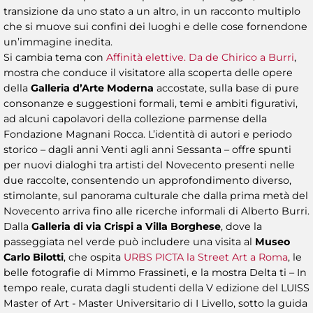
transizione da uno stato a un altro, in un racconto multiplo
che si muove sui confini dei luoghi e delle cose fornendone
un’immagine inedita.
Si cambia tema con
Affinità elettive. Da de Chirico a Burri
,
mostra che conduce il visitatore alla scoperta delle opere
della
Galleria d’Arte Moderna
accostate, sulla base di pure
consonanze e suggestioni formali, temi e ambiti figurativi,
ad alcuni capolavori della collezione parmense della
Fondazione Magnani Rocca. L’identità di autori e periodo
storico – dagli anni Venti agli anni Sessanta – offre spunti
per nuovi dialoghi tra artisti del Novecento presenti nelle
due raccolte, consentendo un approfondimento diverso,
stimolante, sul panorama culturale che dalla prima metà del
Novecento arriva fino alle ricerche informali di Alberto Burri.
Dalla
Galleria di via Crispi a Villa Borghese
, dove la
passeggiata nel verde può includere una visita al
Museo
Carlo Bilotti
, che ospita
URBS PICTA la Street Art a Roma
, le
belle fotografie di Mimmo Frassineti, e la mostra Delta ti – In
tempo reale, curata dagli studenti della V edizione del LUISS
Master of Art - Master Universitario di I Livello, sotto la guida