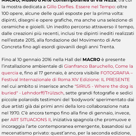
la mostra dedicata a
Gillo Dorfles. Essere nel Tempo
: oltre
100 opere, alcune delle quali esposte per la prima volta:
dipinti, disegni e opere grafiche, ma anche una selezione di
ceramiche e gioielli. Un inedito percorso attraverso il tempo,
dalle creazioni più recenti, inclusi tre dipinti inediti realizzati
nell’estate 2015, alla fondazione del Movimento di Arte
Concreta fino agli esordi giovanili degli anni Trenta.
Fino al 10 gennaio 2016 nella Hall del
MACRO
è presente
l’installazione ambientale di
Gianfranco Baruchello, Come la
quercia
e, fino al 17 gennaio, è ancora visibile
FOTOGRAFIA –
Festival Internazionale di Roma XIV Edizione: IL PRESENTE
nel cui ambito si inserisce anche
"SIRIUS - Where the dog is
buried"
- Lehndorff/Trülzsch
, sette grandi fotografie e sedici
piccole polaroids testimoni del 'bodywork' sperimentato dai
due artisti già dai primi anni della loro collaborazione nata
nel 1970. C’è ancora tempo fino alla fine di gennaio, invece,
per
ART SITUACIONS II
, iniziativa spagnola che promuove e
incoraggia l’arte contemporanea emergente, basandosi sul
mecenatismo privato: quest’anno, per la seconda edizione,