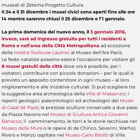
museali di Zètema Progetto Cultura.
Il 24 e il 31 dicembre i musei civici sono aperti fino alle ore
14 mentre saranno chiusi il 25 dicembre e l’1 gennaio.
La prima domenica del nuovo anno, il
3 gennaio 2016,
invece, sarà ad ingresso gratuito per tutti i residenti a
Roma e nell’area della Città Metropolitana
ad eccezione
della
mostra Toulouse-Lautrec
al Museo dell’Ara Pacis.
Le feste natalizie possono essere l’occasione per visitare gli
8 musei gratuiti della città
dove ora è possibile, per i
visitatori, contribuire con piccole donazioni – per le quali è
previsto un apposito contenitore in ogni museo – al loro
miglioramento e alle iniziative culturali. Si può scegliere tra
la suggestiva area archeologica della
Villa di Massenzio
; i
reperti geologici, paleontologici ed archeologici del
Musei
di Casal dè Pazzi
; le preziose sculture conservate a due passi
da Piazza Navona nel
Museo di Scultura Antica Giovanni
Barracco
; il camminamento, le torri e le storie racchiuse nel
Museo delle Mura
o le opere di de Chirico, Severini, Warhol,
Rivers e Manzù ospitate nel
Museo Carlo Bilotti
di Villa