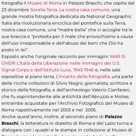
fotografia il
Museo di Roma
in Palazzo Braschi, che ospita dal
23 dicembre
Sorella Terra. La nostra casa comune
, una
grande mostra fotografica dedicata da National Geographic
Italia alla rivoluzionaria enciclica del pontefice sulla Terra,
nostra casa comune, una “madre bella” che ci accoglie tra le
sue braccia e “protesta per il male che provochiamo a causa
dell'uso irresponsabile e dell'abuso dei beni che Dio ha
posto in lei”.
Esposto anche l’originale racconto per immagini
WAR IS
OVER! L’Italia della Liberazione nelle immagini dei U.S.
Signal Corps e dell’Istituto Luce, 1943-1946
e, nelle sale
espositive al piano terra,
L’incanto della fotografia
, una parte
delle ricche collezioni di Silvio Negro, giornalista, scrittore e
storico della fotografia, e dell’archeologo Valerio Cianfarani,
che fu soprintendente alle antichità dell’Abruzzo e Molise,
entrambe acquistate per l’Archivio Fotografico del Museo di
Roma rispettivamente nel 2003 e nel 2005.
Anche quest’anno, inoltre, al secondo piano di
Palazzo
Braschi
, la letteratura in dialetto di Roma e del Lazio torna a
dialogare con i quadri e le stampe in collezione al Museo di