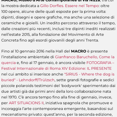
la mostra dedicata a
Gillo Dorfles. Essere nel Tempo
: oltre
100 opere, alcune delle quali esposte per la prima volta:
dipinti, disegni e opere grafiche, ma anche una selezione di
ceramiche e gioielli. Un inedito percorso attraverso il tempo,
dalle creazioni più recenti, inclusi tre dipinti inediti realizzati
nell’estate 2015, alla fondazione del Movimento di Arte
Concreta fino agli esordi giovanili degli anni Trenta.
Fino al 10 gennaio 2016 nella Hall del
MACRO
è presente
l’installazione ambientale di
Gianfranco Baruchello, Come la
quercia
e, fino al 17 gennaio, è ancora visibile
FOTOGRAFIA –
Festival Internazionale di Roma XIV Edizione: IL PRESENTE
nel cui ambito si inserisce anche
"SIRIUS - Where the dog is
buried"
- Lehndorff/Trülzsch
, sette grandi fotografie e sedici
piccole polaroids testimoni del 'bodywork' sperimentato dai
due artisti già dai primi anni della loro collaborazione nata
nel 1970. C’è ancora tempo fino alla fine di gennaio, invece,
per
ART SITUACIONS II
, iniziativa spagnola che promuove e
incoraggia l’arte contemporanea emergente, basandosi sul
mecenatismo privato: quest’anno, per la seconda edizione,