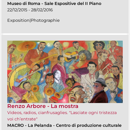
Museo di Roma
-
Sale Espositive del II Piano
22/12/2015 - 28/02/2016
Exposition|Photographie
Renzo Arbore - La mostra
Videos, radios, cianfrusaglies. "Lasciate ogni tristezza
voi ch’entrate"
MACRO
-
La Pelanda - Centro di produzione culturale