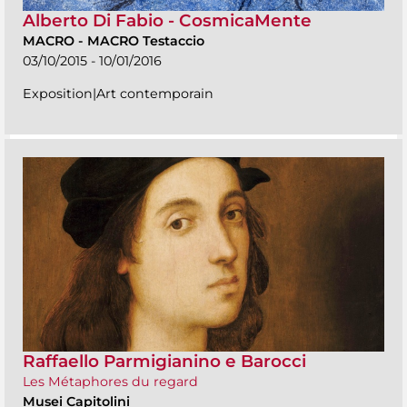
Alberto Di Fabio - CosmicaMente
MACRO
-
MACRO Testaccio
03/10/2015 - 10/01/2016
Exposition|Art contemporain
Raffaello Parmigianino e Barocci
Les Métaphores du regard
Musei Capitolini