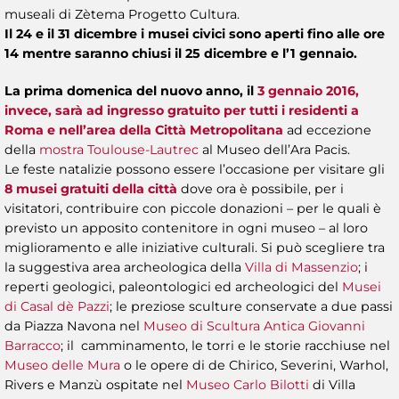
museali di Zètema Progetto Cultura.
Il 24 e il 31 dicembre i musei civici sono aperti fino alle ore
14 mentre saranno chiusi il 25 dicembre e l’1 gennaio.
La prima domenica del nuovo anno, il
3 gennaio 2016,
invece, sarà ad ingresso gratuito per tutti i residenti a
Roma e nell’area della Città Metropolitana
ad eccezione
della
mostra Toulouse-Lautrec
al Museo dell’Ara Pacis.
Le feste natalizie possono essere l’occasione per visitare gli
8 musei gratuiti della città
dove ora è possibile, per i
visitatori, contribuire con piccole donazioni – per le quali è
previsto un apposito contenitore in ogni museo – al loro
miglioramento e alle iniziative culturali. Si può scegliere tra
la suggestiva area archeologica della
Villa di Massenzio
; i
reperti geologici, paleontologici ed archeologici del
Musei
di Casal dè Pazzi
; le preziose sculture conservate a due passi
da Piazza Navona nel
Museo di Scultura Antica Giovanni
Barracco
; il camminamento, le torri e le storie racchiuse nel
Museo delle Mura
o le opere di de Chirico, Severini, Warhol,
Rivers e Manzù ospitate nel
Museo Carlo Bilotti
di Villa