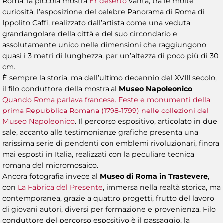
Roma: la piccola mostra
Er deserto
vanta, tra le molte
curiosità, l’esposizione del celebre Panorama di Roma di
Ippolito Caffi, realizzato dall’artista come una veduta
grandangolare della città e del suo circondario e
assolutamente unico nelle dimensioni che raggiungono
quasi i 3 metri di lunghezza, per un’altezza di poco più di 30
cm.
È sempre la storia, ma dell’ultimo decennio del XVIII secolo,
il filo conduttore della mostra al
Museo Napoleonico
Quando Roma parlava francese. Feste e monumenti della
prima Repubblica Romana (1798-1799) nelle collezioni del
Museo Napoleonico
. Il percorso espositivo, articolato in due
sale, accanto alle testimonianze grafiche presenta una
rarissima serie di pendenti con emblemi rivoluzionari, finora
mai esposti in Italia, realizzati con la peculiare tecnica
romana del micromosaico.
Ancora fotografia invece al
Museo di Roma in Trastevere
,
con
La Fabrica del Presente
, immersa nella realtà storica, ma
contemporanea, grazie a quattro progetti, frutto del lavoro
di giovani autori, diversi per formazione e provenienza. Filo
conduttore del percorso espositivo è il passaggio, la