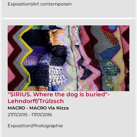
Exposition|Art contemporain
"SIRIUS. Where the dog is buried"-
Lehndorff/Trülzsch
MACRO
-
MACRO Via Nizza
27/11/2015 - 17/01/2016
Exposition|Photographie