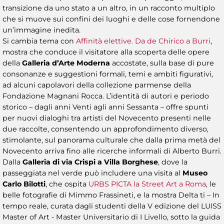
transizione da uno stato a un altro, in un racconto multiplo
che si muove sui confini dei luoghi e delle cose fornendone
un’immagine inedita.
Si cambia tema con
Affinità elettive. Da de Chirico a Burri
,
mostra che conduce il visitatore alla scoperta delle opere
della
Galleria d’Arte Moderna
accostate, sulla base di pure
consonanze e suggestioni formali, temi e ambiti figurativi,
ad alcuni capolavori della collezione parmense della
Fondazione Magnani Rocca. L’identità di autori e periodo
storico – dagli anni Venti agli anni Sessanta – offre spunti
per nuovi dialoghi tra artisti del Novecento presenti nelle
due raccolte, consentendo un approfondimento diverso,
stimolante, sul panorama culturale che dalla prima metà del
Novecento arriva fino alle ricerche informali di Alberto Burri.
Dalla
Galleria di via Crispi a Villa Borghese
, dove la
passeggiata nel verde può includere una visita al
Museo
Carlo Bilotti
, che ospita
URBS PICTA la Street Art a Roma
, le
belle fotografie di Mimmo Frassineti, e la mostra Delta ti – In
tempo reale, curata dagli studenti della V edizione del LUISS
Master of Art - Master Universitario di I Livello, sotto la guida