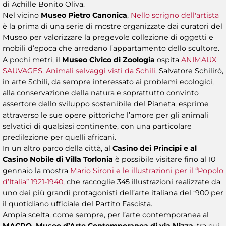
di Achille Bonito Oliva.
Nel vicino
Museo Pietro Canonica
,
Nello scrigno dell'artista
è la prima di una serie di mostre organizzate dai curatori del
Museo per valorizzare la pregevole collezione di oggetti e
mobili d’epoca che arredano l’appartamento dello scultore.
A pochi metri, il
Museo Civico di Zoologia
ospita
ANIMAUX
SAUVAGES. Animali selvaggi visti da Schili
. Salvatore Schilirò,
in arte Schili, da sempre interessato ai problemi ecologici,
alla conservazione della natura e soprattutto convinto
assertore dello sviluppo sostenibile del Pianeta, esprime
attraverso le sue opere pittoriche l’amore per gli animali
selvatici di qualsiasi continente, con una particolare
predilezione per quelli africani.
In un altro parco della città, al
Casino dei Principi e al
Casino Nobile di Villa Torlonia
è possibile visitare fino al 10
gennaio la mostra
Mario Sironi e le illustrazioni per il “Popolo
d’Italia” 1921-1940
, che raccoglie 345 illustrazioni realizzate da
uno dei più grandi protagonisti dell’arte italiana del ‘900 per
il quotidiano ufficiale del Partito Fascista.
Ampia scelta, come sempre, per l’arte contemporanea al
MACRO, Museo d’Arte Contemporanea di via Nizza
, tra cui