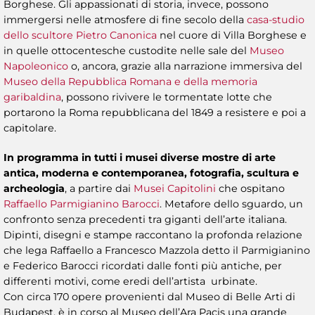
Borghese. Gli appassionati di storia, invece, possono
immergersi nelle atmosfere di fine secolo della
casa-studio
dello scultore Pietro Canonica
nel cuore di Villa Borghese e
in quelle ottocentesche custodite nelle sale del
Museo
Napoleonico
o, ancora, grazie alla narrazione immersiva del
Museo della Repubblica Romana e della memoria
garibaldina
, possono rivivere le tormentate lotte che
portarono la Roma repubblicana del 1849 a resistere e poi a
capitolare.
In programma in tutti i musei diverse mostre di arte
antica, moderna e contemporanea, fotografia, scultura e
archeologia
, a partire dai
Musei Capitolini
che ospitano
Raffaello Parmigianino Barocci
. Metafore dello sguardo, un
confronto senza precedenti tra giganti dell’arte italiana.
Dipinti, disegni e stampe raccontano la profonda relazione
che lega Raffaello a Francesco Mazzola detto il Parmigianino
e Federico Barocci ricordati dalle fonti più antiche, per
differenti motivi, come eredi dell’artista urbinate.
Con circa 170 opere provenienti dal Museo di Belle Arti di
Budapest, è in corso al Museo dell’Ara Pacis una grande