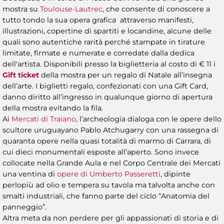
mostra su
Toulouse-Lautrec
, che consente di conoscere a
tutto tondo la sua opera grafica attraverso manifesti,
illustrazioni, copertine di spartiti e locandine, alcune delle
quali sono autentiche rarità perché stampate in tirature
limitate, firmate e numerate e corredate dalla dedica
dell'artista. Disponibili presso la biglietteria al costo di € 11 i
Gift ticket
della mostra per un regalo di Natale all’insegna
dell’arte. I biglietti regalo, confezionati con una Gift Card,
danno diritto all’ingresso in qualunque giorno di apertura
della mostra evitando la fila.
Ai
Mercati di Traiano
, l’archeologia dialoga con le opere dello
scultore uruguayano Pablo Atchugarry con una rassegna di
quaranta opere nella quasi totalità di marmo di Carrara, di
cui dieci monumentali esposte all’aperto. Sono invece
collocate nella Grande Aula e nel Corpo Centrale dei Mercati
una ventina di
opere di Umberto Passeretti
, dipinte
perlopiù ad olio e tempera su tavola ma talvolta anche con
smalti industriali, che fanno parte del ciclo “Anatomia del
panneggio”.
Altra meta da non perdere per gli appassionati di storia e di