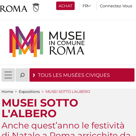
ACHAT
Connectez-Vous
TOUS LES MUSÉES CIVIQUES
Home
>
Expositions
>
MUSEI SOTTO L'ALBERO
You are here
MUSEI SOTTO
L'ALBERO
Anche quest’anno le festività
di Natale a Roma arricchite da