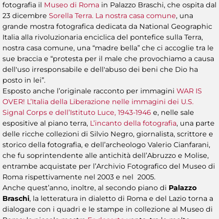
fotografia il
Museo di Roma
in Palazzo Braschi, che ospita dal
23 dicembre
Sorella Terra. La nostra casa comune
, una
grande mostra fotografica dedicata da National Geographic
Italia alla rivoluzionaria enciclica del pontefice sulla Terra,
nostra casa comune, una “madre bella” che ci accoglie tra le
sue braccia e “protesta per il male che provochiamo a causa
dell'uso irresponsabile e dell'abuso dei beni che Dio ha
posto in lei”.
Esposto anche l’originale racconto per immagini
WAR IS
OVER! L’Italia della Liberazione nelle immagini dei U.S.
Signal Corps e dell’Istituto Luce, 1943-1946
e, nelle sale
espositive al piano terra,
L’incanto della fotografia
, una parte
delle ricche collezioni di Silvio Negro, giornalista, scrittore e
storico della fotografia, e dell’archeologo Valerio Cianfarani,
che fu soprintendente alle antichità dell’Abruzzo e Molise,
entrambe acquistate per l’Archivio Fotografico del Museo di
Roma rispettivamente nel 2003 e nel 2005.
Anche quest’anno, inoltre, al secondo piano di
Palazzo
Braschi
, la letteratura in dialetto di Roma e del Lazio torna a
dialogare con i quadri e le stampe in collezione al Museo di