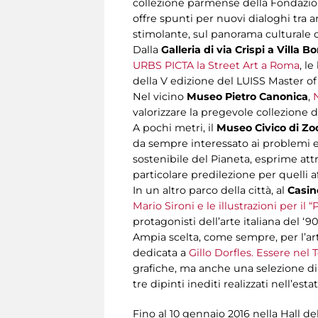
collezione parmense della Fondazione
offre spunti per nuovi dialoghi tra
stimolante, sul panorama culturale c
Dalla
Galleria di via Crispi a Villa 
URBS PICTA la Street Art a Roma
, l
della V edizione del LUISS Master of A
Nel vicino
Museo Pietro Canonica
,
N
valorizzare la pregevole collezione 
A pochi metri, il
Museo Civico di Zo
da sempre interessato ai problemi ec
sostenibile del Pianeta, esprime attr
particolare predilezione per quelli af
In un altro parco della città, al
Casino
Mario Sironi e le illustrazioni per il “
protagonisti dell’arte italiana del ‘90
Ampia scelta, come sempre, per l’a
dedicata a
Gillo Dorfles. Essere nel
grafiche, ma anche una selezione di c
tre dipinti inediti realizzati nell’es
Fino al 10 gennaio 2016 nella Hall de