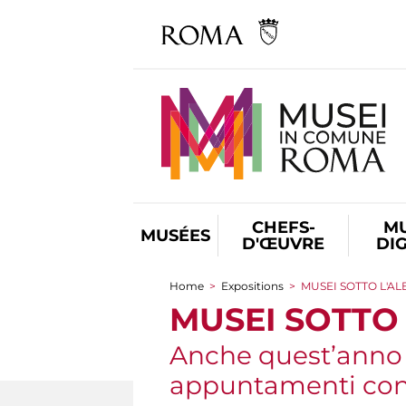
CHEFS-
M
MUSÉES
D'ŒUVRE
DI
Home
>
Expositions
>
MUSEI SOTTO L'A
You are here
MUSEI SOTTO
Anche quest’anno l
appuntamenti con 