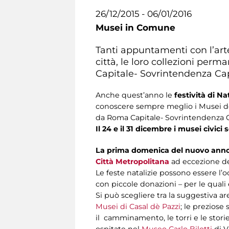
26/12/2015 - 06/01/2016
Musei in Comune
Tanti appuntamenti con l’art
città, le loro collezioni pe
Capitale- Sovrintendenza Capi
Anche quest’anno le
festività di N
conoscere sempre meglio i Musei del
da Roma Capitale- Sovrintendenza Cap
Il 24 e il 31 dicembre i musei civici
La prima domenica del nuovo anno,
Città Metropolitana
ad eccezione d
Le feste natalizie possono essere l’o
con piccole donazioni – per le quali 
Si può scegliere tra la suggestiva a
Musei di Casal dè Pazzi
; le preziose
il camminamento, le torri e le stori
ospitate nel
Museo Carlo Bilotti
di V