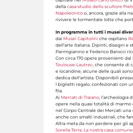
della
casa-studio dello scultore Pie
Napoleonico
o, ancora, grazie alla 
rivivere le tormentate lotte che por
In programma in tutti i musei dive
dai
Musei Capitolini
che ospitano
Ra
dell’arte italiana. Dipinti, disegni 
Parmigianino e Federico Barocci ricor
Con circa 170 opere provenienti dal 
Toulouse-Lautrec
, che consente di c
e locandine, alcune delle quali sono
dedica dell'artista. Disponibili presso
I biglietti regalo, confezionati con 
fila.
Ai
Mercati di Traiano
, l’archeologia
opere nella quasi totalità di marmo 
nel Corpo Centrale dei Mercati una 
anche con smalti industriali, che fa
Altra meta da non perdere per gli app
Sorella Terra. La nostra casa comune