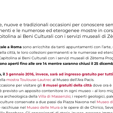
e, nuove e tradizionali occasioni per conoscere se
rmanenti e le numerose ed eterogenee mostre in c
tolina ai Beni Culturali con i servizi museali di 
atale a Roma
sono arricchite da tanti appuntamenti con l’arte, 
la città, le loro collezioni permanenti e le numerose ed ete
itolina ai Beni Culturali con i servizi museali di Zètema Prog
 sono aperti fino alle ore 14 mentre saranno chiusi il 25 dicemb
 il
3 gennaio 2016, invece, sarà ad ingresso gratuito per tutti
ella
mostra Toulouse-Lautrec
al Museo dell’Ara Pacis.
ccasione per visitare gli
8 musei gratuiti della città
dove ora è p
è previsto un apposito contenitore in ogni museo – al loro migli
rea archeologica della
Villa di Massenzio
; i reperti geologici, p
 sculture conservate a due passi da Piazza Navona nel
Museo di
e racchiuse nel
Museo delle Mura
o le opere di de Chirico, Sev
illa Borghese. Gli appassionati di storia, invece, possono imme