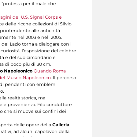
e “protesta per il male che
agini dei U.S. Signal Corps e
te delle ricche collezioni di Silvio
soprintendente alle antichità
vamente nel 2003 e nel 2005.
e del Lazio torna a dialogare con i
 curiosità, l’esposizione del celebre
tà e del suo circondario e
a di poco più di 30 cm.
o Napoleonico
Quando Roma
i del Museo Napoleonico
. Il percorso
ie di pendenti con emblemi
o.
lla realtà storica, ma
ne e provenienza. Filo conduttore
lo che si muove sui confini dei
coperta delle opere della
Galleria
ativi, ad alcuni capolavori della