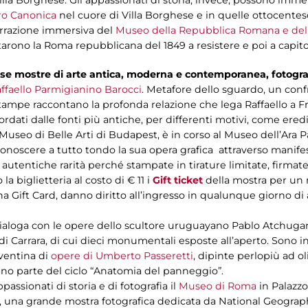
tro Canonica
nel cuore di Villa Borghese e in quelle ottocentes
narrazione immersiva del
Museo della Repubblica Romana e del
tarono la Roma repubblicana del 1849 a resistere e poi a capito
rse mostre di arte antica, moderna e contemporanea, fotograf
ffaello Parmigianino Barocci
. Metafore dello sguardo, un conf
e stampe raccontano la profonda relazione che lega Raffaello a 
dati dalle fonti più antiche, per differenti motivi, come eredi 
Museo di Belle Arti di Budapest, è in corso al Museo dell’Ara 
onoscere a tutto tondo la sua opera grafica attraverso manifesti,
 autentiche rarità perché stampate in tirature limitate, firma
 la biglietteria al costo di € 11 i
Gift ticket
della mostra per un r
una Gift Card, danno diritto all’ingresso in qualunque giorno di
 dialoga con le opere dello scultore uruguayano Pablo Atchuga
di Carrara, di cui dieci monumentali esposte all’aperto. Sono i
ventina di
opere di Umberto Passeretti
, dipinte perlopiù ad o
nno parte del ciclo “Anatomia del panneggio”.
assionati di storia e di fotografia il
Museo di Roma
in Palazzo
, una grande mostra fotografica dedicata da National Geographic