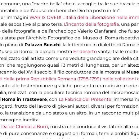
a comune, una “madre bella” che ci accoglie tra le sue braccia 
nsabile e dell'abuso dei beni che Dio ha posto in lei”.
 per immagini
WAR IS OVER! L’Italia della Liberazione nelle imm
sale espositive al piano terra,
L’incanto della fotografia
, una par
o della fotografia, e dell’archeologo Valerio Cianfarani, che fu 
uistate per l’Archivio Fotografico del Museo di Roma rispetti
do piano di
Palazzo Braschi
, la letteratura in dialetto di Roma 
 Museo di Roma: la piccola mostra
Er deserto
vanta, tra le molte
realizzato dall’artista come una veduta grandangolare della cit
i che raggiungono quasi i 3 metri di lunghezza, per un’altezz
cennio del XVIII secolo, il filo conduttore della mostra al
Muse
i della prima Repubblica Romana (1798-1799) nelle collezion
accanto alle testimonianze grafiche presenta una rarissima ser
Italia, realizzati con la peculiare tecnica romana del micromosaic
 Roma in Trastevere
, con
La Fabrica del Presente
, immersa ne
etti, frutto del lavoro di giovani autori, diversi per formazio
o, la transizione da uno stato a un altro, in un racconto multip
immagine inedita.
e. Da de Chirico a Burri
, mostra che conduce il visitatore alla s
e di pure consonanze e suggestioni formali, temi e ambiti figur