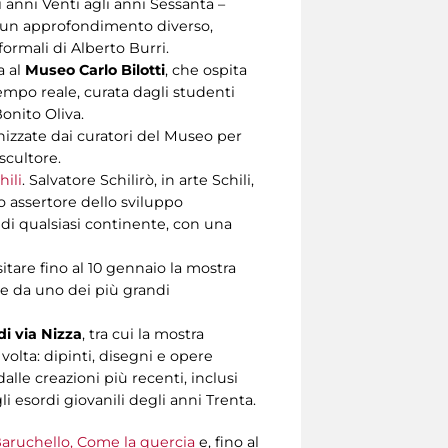
 anni Venti agli anni Sessanta –
do un approfondimento diverso,
ormali di Alberto Burri.
a al
Museo Carlo Bilotti
, che ospita
 tempo reale, curata dagli studenti
Bonito Oliva.
nizzate dai curatori del Museo per
scultore.
ili
. Salvatore Schilirò, in arte Schili,
o assertore dello sviluppo
i di qualsiasi continente, con una
sitare fino al 10 gennaio la mostra
ate da uno dei più grandi
 via Nizza
, tra cui la mostra
volta: dipinti, disegni e opere
lle creazioni più recenti, inclusi
li esordi giovanili degli anni Trenta.
aruchello, Come la quercia
e, fino al