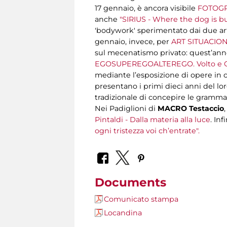
17 gennaio, è ancora visibile
FOTOGRA
anche
"SIRIUS - Where the dog is b
'bodywork' sperimentato dai due artis
gennaio, invece, per
ART SITUACIONS
sul mecenatismo privato: quest’anno,
EGOSUPEREGOALTEREGO. Volto e Co
mediante l’esposizione di opere in cu
presentano i primi dieci anni del l
tradizionale di concepire le grammat
Nei Padiglioni di
MACRO Testaccio
Pintaldi - Dalla materia alla luce
. Inf
ogni tristezza voi ch’entrate".
Documents
Comunicato stampa
Locandina