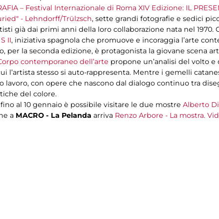
FIA – Festival Internazionale di Roma XIV Edizione: IL PRES
uried"
- Lehndorff/Trülzsch
, sette grandi fotografie e sedici pi
ti già dai primi anni della loro collaborazione nata nel 1970. C
 II
, iniziativa spagnola che promuove e incoraggia l’arte c
 per la seconda edizione, è protagonista la giovane scena artist
rpo contemporaneo dell’arte
propone un’analisi del volto e
i l’artista stesso si auto-rappresenta. Mentre i gemelli catanes
oro lavoro, con opere che nascono dal dialogo continuo tra dis
iche del colore.
, fino al 10 gennaio è possibile visitare le due mostre
Alberto D
ine a
MACRO - La Pelanda
arriva
Renzo Arbore - La mostra. Vide