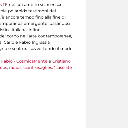
ENTE
nel cui ambito si inserisce
ccole polaroids testimoni del
’è ancora tempo fino alla fine di
ontemporanea emergente, basandosi
ica italiana. Infine,
 del corpo nell’arte contemporanea,
i Carlo e Fabio Ingrassia
egno e scultura sovvertendo il modo
i Fabio - CosmicaMente
e
Cristiano
os, radios, cianfrusaglies. "Lasciate