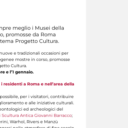
mpre meglio i Musei della
orso, promosse da Roma
Zètema Progetto Cultura.
nuove e tradizionali occasioni per
rogenee mostre in corso, promosse
etto Cultura.
re e l’1 gennaio.
 i residenti a Roma e nell’area della
ossibile, per i visitatori, contribuire
oramento e alle iniziative culturali.
aleontologici ed archeologici del
 Scultura Antica Giovanni Barracco
;
erini, Warhol, Rivers e Manzù
rgersi nelle atmosfere di fine secolo