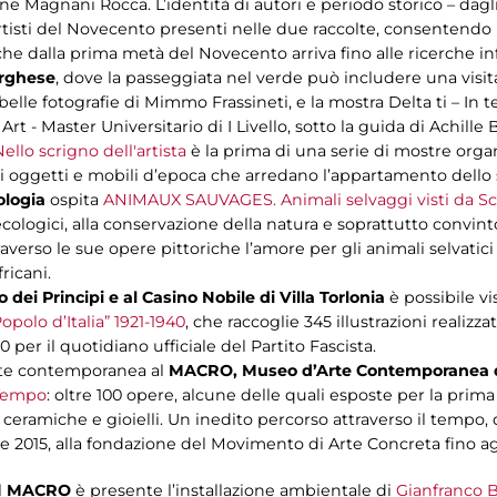
 Magnani Rocca. L’identità di autori e periodo storico – dagli
 artisti del Novecento presenti nelle due raccolte, consenten
he dalla prima metà del Novecento arriva fino alle ricerche inf
Borghese
, dove la passeggiata nel verde può includere una visit
e belle fotografie di Mimmo Frassineti, e la mostra Delta ti – In
rt - Master Universitario di I Livello, sotto la guida di Achille 
ello scrigno dell'artista
è la prima di una serie di mostre orga
di oggetti e mobili d’epoca che arredano l’appartamento dello 
ologia
ospita
ANIMAUX SAUVAGES. Animali selvaggi visti da Sch
ologici, alla conservazione della natura e soprattutto convint
averso le sue opere pittoriche l’amore per gli animali selvatic
ricani.
 dei Principi e al Casino Nobile di Villa Torlonia
è possibile vi
Popolo d’Italia” 1921-1940
, che raccoglie 345 illustrazioni realizz
0 per il quotidiano ufficiale del Partito Fascista.
rte contemporanea al
MACRO, Museo d’Arte Contemporanea di
 Tempo
: oltre 100 opere, alcune delle quali esposte per la prima 
eramiche e gioielli. Un inedito percorso attraverso il tempo, da
tate 2015, alla fondazione del Movimento di Arte Concreta fino ag
l
MACRO
è presente l’installazione ambientale di
Gianfranco B