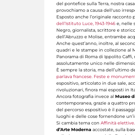
del pontefice sulla Terra, nostra cas
provochiamo a causa dell'uso irrespo
Esposto anche l’originale racconto
dell’Istituto Luce, 1943-1946
e, nelle 
Negro, giornalista, scrittore e storic
dell’Abruzzo e Molise, entrambe acq
Anche quest’anno, inoltre, al secon
quadri e le stampe in collezione al
Panorama di Roma di Ippolito Caffi, 
assolutamente unico nelle dimension
È sempre la storia, ma dell’ultimo de
parlava francese. Feste e monument
espositivo, articolato in due sale, 
rivoluzionari, finora mai esposti in 
Ancora fotografia invece al
Museo di
contemporanea, grazie a quattro prog
del percorso espositivo è il passaggi
luoghi e delle cose fornendone un’
Si cambia tema con
Affinità elettiv
d’Arte Moderna
accostate, sulla bas