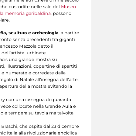
che custodite nelle sale del
Museo
la memoria garibaldina
, possono
lare.
ia, scultura e archeologia
, a partire
ronto senza precedenti tra giganti
Francesco Mazzola detto il
dell’artista urbinate.
Pacis una grande mostra su
 illustrazioni, copertine di spartiti
te e numerate e corredate dalla
egalo di Natale all’insegna dell’arte.
 apertura della mostra evitando la
rry con una rassegna di quaranta
nvece collocate nella Grande Aula e
lio e tempera su tavola ma talvolta
 Braschi, che ospita dal 23 dicembre
 Italia alla rivoluzionaria enciclica