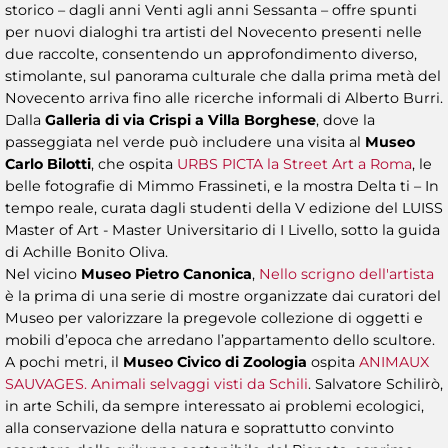
storico – dagli anni Venti agli anni Sessanta – offre spunti
per nuovi dialoghi tra artisti del Novecento presenti nelle
due raccolte, consentendo un approfondimento diverso,
stimolante, sul panorama culturale che dalla prima metà del
Novecento arriva fino alle ricerche informali di Alberto Burri.
Dalla
Galleria di via Crispi a Villa Borghese
, dove la
passeggiata nel verde può includere una visita al
Museo
Carlo Bilotti
, che ospita
URBS PICTA la Street Art a Roma
, le
belle fotografie di Mimmo Frassineti, e la mostra Delta ti – In
tempo reale, curata dagli studenti della V edizione del LUISS
Master of Art - Master Universitario di I Livello, sotto la guida
di Achille Bonito Oliva.
Nel vicino
Museo Pietro Canonica
,
Nello scrigno dell'artista
è la prima di una serie di mostre organizzate dai curatori del
Museo per valorizzare la pregevole collezione di oggetti e
mobili d’epoca che arredano l’appartamento dello scultore.
A pochi metri, il
Museo Civico di Zoologia
ospita
ANIMAUX
SAUVAGES. Animali selvaggi visti da Schili
. Salvatore Schilirò,
in arte Schili, da sempre interessato ai problemi ecologici,
alla conservazione della natura e soprattutto convinto