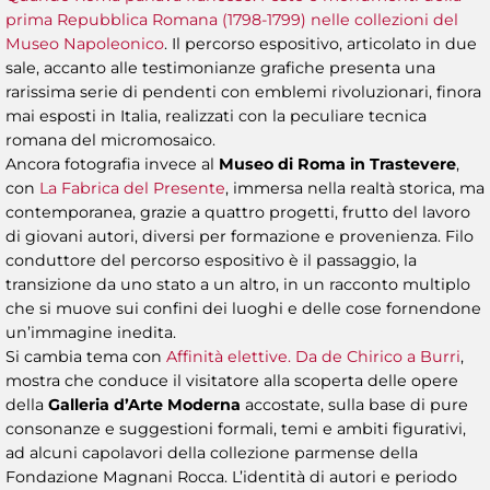
prima Repubblica Romana (1798-1799) nelle collezioni del
Museo Napoleonico
. Il percorso espositivo, articolato in due
sale, accanto alle testimonianze grafiche presenta una
rarissima serie di pendenti con emblemi rivoluzionari, finora
mai esposti in Italia, realizzati con la peculiare tecnica
romana del micromosaico.
Ancora fotografia invece al
Museo di Roma in Trastevere
,
con
La Fabrica del Presente
, immersa nella realtà storica, ma
contemporanea, grazie a quattro progetti, frutto del lavoro
di giovani autori, diversi per formazione e provenienza. Filo
conduttore del percorso espositivo è il passaggio, la
transizione da uno stato a un altro, in un racconto multiplo
che si muove sui confini dei luoghi e delle cose fornendone
un’immagine inedita.
Si cambia tema con
Affinità elettive. Da de Chirico a Burri
,
mostra che conduce il visitatore alla scoperta delle opere
della
Galleria d’Arte Moderna
accostate, sulla base di pure
consonanze e suggestioni formali, temi e ambiti figurativi,
ad alcuni capolavori della collezione parmense della
Fondazione Magnani Rocca. L’identità di autori e periodo