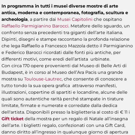
In programma in tutti i musei diverse mostre di arte
antica, moderna e contemporanea, fotografia, scultura e
archeologia
, a partire dai
Musei Capitolini
che ospitano
Raffaello Parmigianino Barocci
. Metafore dello sguardo, un
confronto senza precedenti tra giganti dell’arte italiana.
Dipinti, disegni e stampe raccontano la profonda relazione
che lega Raffaello a Francesco Mazzola detto il Parmigianino
e Federico Barocci ricordati dalle fonti più antiche, per
differenti motivi, come eredi dell’artista urbinate.
Con circa 170 opere provenienti dal Museo di Belle Arti di
Budapest, è in corso al Museo dell’Ara Pacis una grande
mostra su
Toulouse-Lautrec
, che consente di conoscere a
tutto tondo la sua opera grafica attraverso manifesti,
illustrazioni, copertine di spartiti e locandine, alcune delle
quali sono autentiche rarità perché stampate in tirature
limitate, firmate e numerate e corredate dalla dedica
dell'artista. Disponibili presso la biglietteria al costo di € 11 i
Gift ticket
della mostra per un regalo di Natale all’insegna
dell’arte. I biglietti regalo, confezionati con una Gift Card,
danno diritto all’ingresso in qualunque giorno di apertura