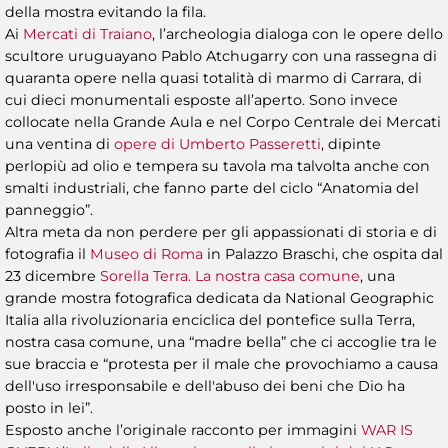
della mostra evitando la fila.
Ai
Mercati di Traiano
, l’archeologia dialoga con le opere dello
scultore uruguayano Pablo Atchugarry con una rassegna di
quaranta opere nella quasi totalità di marmo di Carrara, di
cui dieci monumentali esposte all’aperto. Sono invece
collocate nella Grande Aula e nel Corpo Centrale dei Mercati
una ventina di
opere di Umberto Passeretti
, dipinte
perlopiù ad olio e tempera su tavola ma talvolta anche con
smalti industriali, che fanno parte del ciclo “Anatomia del
panneggio”.
Altra meta da non perdere per gli appassionati di storia e di
fotografia il
Museo di Roma
in Palazzo Braschi, che ospita dal
23 dicembre
Sorella Terra. La nostra casa comune
, una
grande mostra fotografica dedicata da National Geographic
Italia alla rivoluzionaria enciclica del pontefice sulla Terra,
nostra casa comune, una “madre bella” che ci accoglie tra le
sue braccia e “protesta per il male che provochiamo a causa
dell'uso irresponsabile e dell'abuso dei beni che Dio ha
posto in lei”.
Esposto anche l’originale racconto per immagini
WAR IS