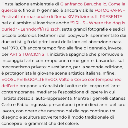
l’installazione ambientale di
Gianfranco Baruchello, Come la
quercia
e, fino al 17 gennaio, è ancora visibile
FOTOGRAFIA –
Festival Internazionale di Roma XIV Edizione: IL PRESENTE
nel cui ambito si inserisce anche
"SIRIUS - Where the dog is
buried"
- Lehndorff/Trülzsch
, sette grandi fotografie e sedici
piccole polaroids testimoni del 'bodywork' sperimentato dai
due artisti già dai primi anni della loro collaborazione nata
nel 1970. C’è ancora tempo fino alla fine di gennaio, invece,
per
ART SITUACIONS II
, iniziativa spagnola che promuove e
incoraggia l’arte contemporanea emergente, basandosi sul
mecenatismo privato: quest’anno, per la seconda edizione,
è protagonista la giovane scena artistica italiana. Infine,
EGOSUPEREGOALTEREGO. Volto e Corpo contemporaneo
dell’arte
propone un’analisi del volto e del corpo nell’arte
contemporanea, mediante l’esposizione di opere in cui
l’artista stesso si auto-rappresenta. Mentre i gemelli catanesi
Carlo e Fabio Ingrassia presentano i primi dieci anni del loro
lavoro, con opere che nascono dal dialogo continuo tra
disegno e scultura sovvertendo il modo tradizionale di
concepire le grammatiche del colore.