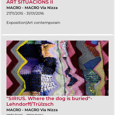
ART SITUACIONS II
MACRO
-
MACRO Via Nizza
27/11/2015 - 31/01/2016
Exposition|Art contemporain
"SIRIUS. Where the dog is buried"-
Lehndorff/Trülzsch
MACRO
-
MACRO Via Nizza