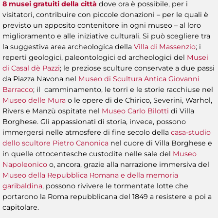
8 musei gratuiti della città
dove ora è possibile, per i
visitatori, contribuire con piccole donazioni – per le quali è
previsto un apposito contenitore in ogni museo – al loro
miglioramento e alle iniziative culturali. Si può scegliere tra
la suggestiva area archeologica della
Villa di Massenzio
; i
reperti geologici, paleontologici ed archeologici del
Musei
di Casal dè Pazzi
; le preziose sculture conservate a due passi
da Piazza Navona nel
Museo di Scultura Antica Giovanni
Barracco
; il camminamento, le torri e le storie racchiuse nel
Museo delle Mura
o le opere di de Chirico, Severini, Warhol,
Rivers e Manzù ospitate nel
Museo Carlo Bilotti
di Villa
Borghese. Gli appassionati di storia, invece, possono
immergersi nelle atmosfere di fine secolo della
casa-studio
dello scultore Pietro Canonica
nel cuore di Villa Borghese e
in quelle ottocentesche custodite nelle sale del
Museo
Napoleonico
o, ancora, grazie alla narrazione immersiva del
Museo della Repubblica Romana e della memoria
garibaldina
, possono rivivere le tormentate lotte che
portarono la Roma repubblicana del 1849 a resistere e poi a
capitolare.