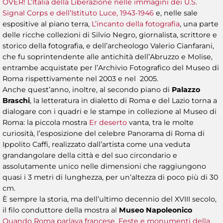
OVER! L’Italia della Liberazione nelle immagini dei U.S.
Signal Corps e dell’Istituto Luce, 1943-1946
e, nelle sale
espositive al piano terra,
L’incanto della fotografia
, una parte
delle ricche collezioni di Silvio Negro, giornalista, scrittore e
storico della fotografia, e dell’archeologo Valerio Cianfarani,
che fu soprintendente alle antichità dell’Abruzzo e Molise,
entrambe acquistate per l’Archivio Fotografico del Museo di
Roma rispettivamente nel 2003 e nel 2005.
Anche quest’anno, inoltre, al secondo piano di
Palazzo
Braschi
, la letteratura in dialetto di Roma e del Lazio torna a
dialogare con i quadri e le stampe in collezione al Museo di
Roma: la piccola mostra
Er deserto
vanta, tra le molte
curiosità, l’esposizione del celebre Panorama di Roma di
Ippolito Caffi, realizzato dall’artista come una veduta
grandangolare della città e del suo circondario e
assolutamente unico nelle dimensioni che raggiungono
quasi i 3 metri di lunghezza, per un’altezza di poco più di 30
cm.
È sempre la storia, ma dell’ultimo decennio del XVIII secolo,
il filo conduttore della mostra al
Museo Napoleonico
Quando Roma parlava francese. Feste e monumenti della