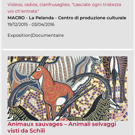
Videos, radios, cianfrusaglies. "Lasciate ogni tristezza
voi ch’entrate"
MACRO
-
La Pelanda - Centro di produzione culturale
19/12/2015 - 03/04/2016
Exposition|Documentaire
Animaux sauvages – Animali selvaggi
visti da Schili