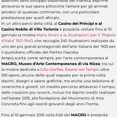
assertore dello sviluppo sostenibile del Pianeta, esprime
attraverso le sue opere pittoriche l’amore per gli animali
selvatici di qualsiasi continente, con una particolare
predilezione per quelli africani.
In un altro parco della città, al
Casino dei Principi e al
Casino Nobile di Villa Torlonia
è possibile visitare fino al 10
gennaio la mostra
Mario Sironi e le illustrazioni per il “Popolo
d’Italia” 1921-1940
, che raccoglie 345 illustrazioni realizzate da
uno dei più grandi protagonisti dell’arte italiana del ‘900 per
il quotidiano ufficiale del Partito Fascista.
Ampia scelta, come sempre, per l’arte contemporanea al
MACRO, Museo d’Arte Contemporanea di via Nizza
, tra cui
la mostra dedicata a
Gillo Dorfles. Essere nel Tempo
: oltre
100 opere, alcune delle quali esposte per la prima volta:
dipinti, disegni e opere grafiche, ma anche una selezione di
ceramiche e gioielli. Un inedito percorso attraverso il tempo,
dalle creazioni più recenti, inclusi tre dipinti inediti realizzati
nell’estate 2015, alla fondazione del Movimento di Arte
Concreta fino agli esordi giovanili degli anni Trenta.
Fino al 10 gennaio 2016 nella Hall del
MACRO
è presente