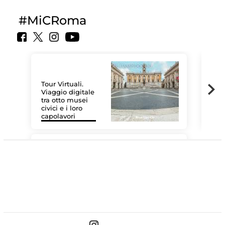
#MiCRoma
Tour Virtuali.
Viaggio digitale
tra otto musei
civici e i loro
Les
capolavori
MiC
#DiscoverMiC