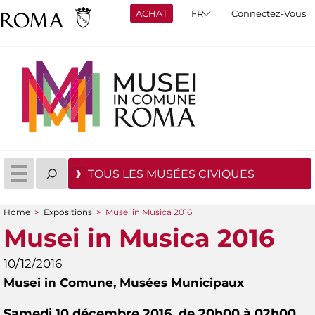
ACHAT
Connectez-Vous
TOUS LES MUSÉES CIVIQUES
Home
>
Expositions
>
Musei in Musica 2016
You are here
Musei in Musica 2016
10/12/2016
Musei in Comune,
Musées Municipaux
Samedi 10 décembre 2016, de 20h00 à 02h00