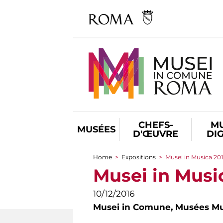
CHEFS-
M
MUSÉES
D'ŒUVRE
DI
Home
>
Expositions
>
Musei in Musica 20
You are here
Musei in Musi
10/12/2016
Musei in Comune,
Musées Mu