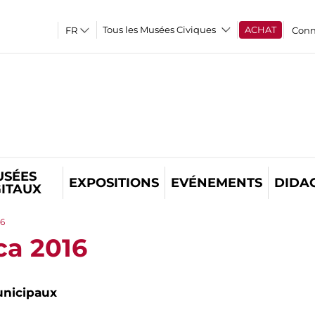
Tous les Musées Civiques
ACHAT
Conn
USÉES
EXPOSITIONS
EVÉNEMENTS
DIDA
GITAUX
16
ca 2016
nicipaux