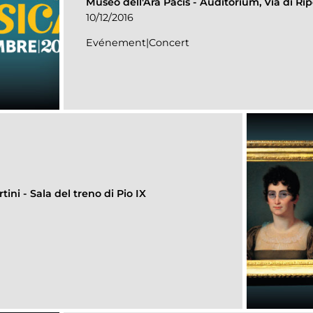
Museo dell'Ara Pacis
-
Auditorium, Via di Rip
10/12/2016
Evénement|Concert
rtini
-
Sala del treno di Pio IX