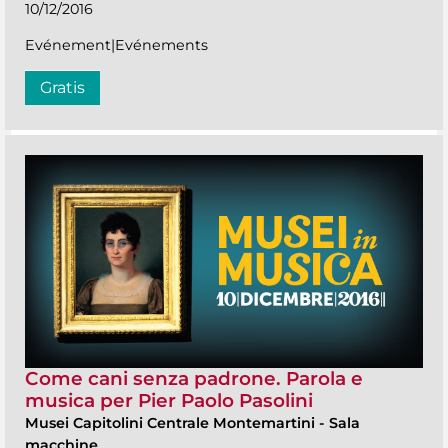
10/12/2016
Evénement|Evénements
Gratis
Come cani senza padrone. Parola e
musica per Pier Paolo Pasolini
Musei Capitolini Centrale Montemartini
-
Sala
macchine