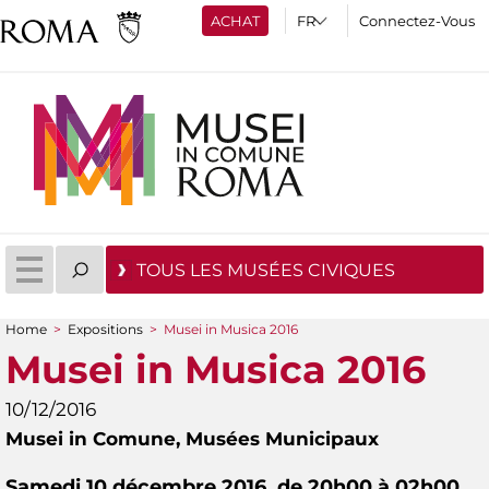
ACHAT
Connectez-Vous
TOUS LES MUSÉES CIVIQUES
Home
>
Expositions
>
Musei in Musica 2016
You are here
Musei in Musica 2016
10/12/2016
Musei in Comune,
Musées Municipaux
Samedi 10 décembre 2016, de 20h00 à 02h00