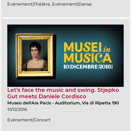
Evénement|Théâtre, Evénement|Danse
Let's face the music and swing. Stjepko
Gut meets Daniele Cordisco
Museo dell'Ara Pacis
-
Auditorium, Via di Ripetta 190
10/12/2016
Evénement|Concert