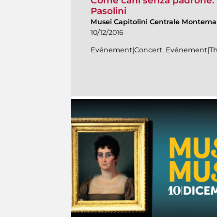
Come cani senza padrone. P
Pasolini
Musei Capitolini Centrale Montema
10/12/2016
Evénement|Concert, Evénement|Th