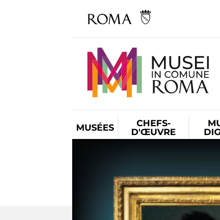
CHEFS-
M
MUSÉES
D'ŒUVRE
DI