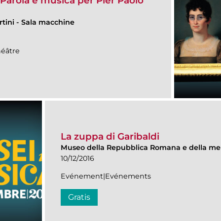
arola e musica per Pier Paolo
rtini
-
Sala macchine
éâtre
La zuppa di Garibaldi
Museo della Repubblica Romana e della me
10/12/2016
Evénement|Evénements
Gratis