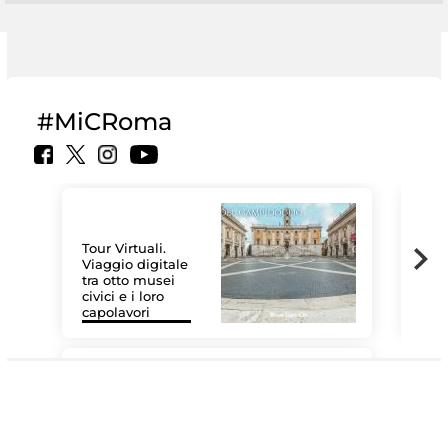
#MiCRoma
Tour Virtuali.
Viaggio digitale
tra otto musei
civici e i loro
Les
capolavori
MiC