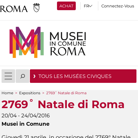
ACHAT
Connectez-Vous
TOUS LES MUSÉES CIVIQUES
Home
>
Expositions
>
2769˚ Natale di Roma
You are here
2769˚ Natale di Roma
20/04 - 24/04/2016
Musei in Comune
Giovedì 21 aprile, in occasione del 2769° Natale