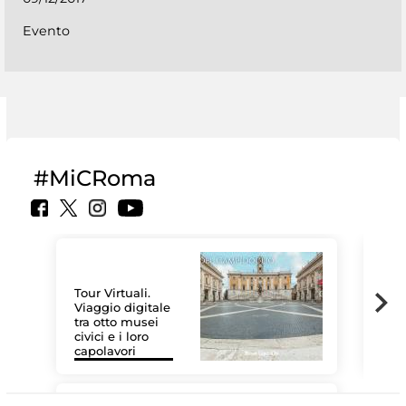
Evento
#MiCRoma
Tour Virtuali.
Viaggio digitale
tra otto musei
civici e i loro
Les
capolavori
MiC