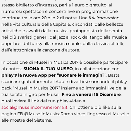
stesso biglietto d’ingresso, pari a 1 euro o gratuito, ai
numerosi spettacoli e concerti live in programmazione
continua tra le ore 20 e le 2 di notte. Una
full immersion
nella vita culturale della Capitale, circondati dalle bellezze
artistiche e avvolti dalla musica, protagonista della serata
nei più svariati generi: dal jazz al rock, dal tango alla musica
popolare, dal funky alla musica corale, dalla classica al folk,
dall’elettronica alla canzone d’autore.
In occasione di Musei in Musica 2017 è possibile partecipare
al contest
SUONA IL TUO MUSEO
, in collaborazione con
phlay®
la nuova App per “suonare le immagini”.
Basta
scaricare gratuitamente l’App e divertirsi suonando il phlay
pack “Musei in Musica 2017” insieme ad immagini live della
tua serata in giro per Musei.
Fino a venerdì 15 Dicembre
,
puoi inviare il link del tuo phlay-video a
social@museiincomuneroma.it
. Chi ottiene più like sulla
pagina FB @MuseiInMusicaRoma vince l’ingresso ai Musei o
alle mostre del Sistema.