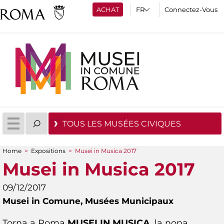
ACHAT
Connectez-Vous
TOUS LES MUSÉES CIVIQUES
Home
>
Expositions
>
Musei in Musica 2017
You are here
Musei in Musica 2017
09/12/2017
Musei in Comune,
Musées Municipaux
Torna a Roma
MUSEI IN MUSICA
, la nona