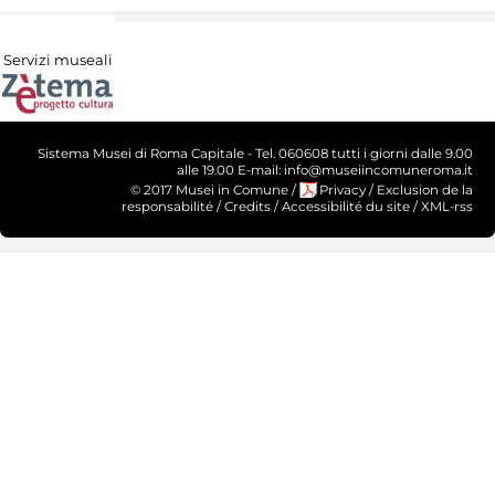
Servizi museali
Sistema Musei di Roma Capitale - Tel. 060608 tutti i giorni dalle 9.00
alle 19.00 E-mail: info@museiincomuneroma.it
© 2017 Musei in Comune
/
Privacy
/
Exclusion de la
responsabilité
/
Credits
/
Accessibilité du site
/
XML-rss