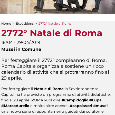
Home
>
Expositions
>
2772° Natale di Roma
You are here
2772° Natale di Roma
18/04 - 29/04/2019
Musei in Comune
Per festeggiare il 2772° compleanno di Roma,
Roma Capitale organizza e sostiene un ricco
calendario di attività che si protrarranno fino al
29 aprile.
Per festeggiare il
Natale di Roma
la Sovrintendenza
Capitolina ha previsto un programma di attività didattiche,
fino al 29 aprile, ROMA vuol dire
#Campidoglio #Lupa
#MarcoAurelio
e molto altro ancora...
#capolavori #musei
:
una nuova serie di appuntamenti guidati dai curatori e