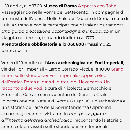
Il 18 aprile, alle 17.00
Museo di Roma
A spasso con John
.
Passeggiando nella Roma del Settecento, in compagnia di
un turista dell’epoca. Nelle Sale del Museo di Roma a cura di
Fulvia Strano e con la partecipazione di Valentina Vannozzi.
Una guida d’eccezione accompagnerà il pubblico
in un
viaggio nel tempo, tornando indietro al 1773.
Prenotazione obbligatoria allo 060608
(massimo 25
partecipanti).
Venerdi 19 Aprile nell’
Area archeologica dei Fori Imperiali
,
via dei Fori Imperiali – Largo Corrado Ricci, alle 10.00
Grandi
amori sullo sfondo dei Fori Imperiali: coppie celebri,
dall’antica Roma ai grandi pittori del Novecento.
Un
racconto a due voci
, a cura di Nicoletta Bernacchio e
Antonella Corsaro con i volontari del Servizio Civile.
In occasione del Natale di Roma (21 aprile), un’archeologa e
una storica dell’arte della Sovrintendenza Capitolina
accompagneranno i visitatori in
una passeggiata
all’interno dell’area archeologica
, raccontando la storia di
amori celebri vissuti sullo sfondo dei Fori Imperiali.