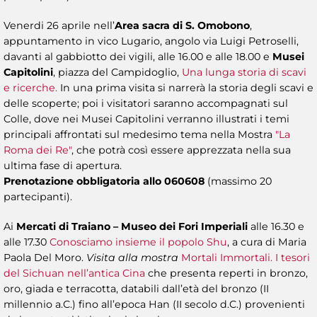
Venerdi 26 aprile nell’
Area sacra di S. Omobono
,
appuntamento in vico Lugario, angolo via Luigi Petroselli,
davanti al gabbiotto dei vigili, alle 16.00 e alle 18.00 e
Musei
Capitolini
, piazza del Campidoglio,
Una lunga storia di scavi
e ricerche.
In una prima visita si narrerà la storia degli scavi e
delle scoperte; poi i visitatori saranno accompagnati sul
Colle, dove nei Musei Capitolini verranno illustrati i temi
principali affrontati sul medesimo tema nella Mostra
"La
Roma dei Re"
, che potrà così essere apprezzata nella sua
ultima fase di apertura.
Prenotazione obbligatoria allo 060608
(massimo 20
partecipanti).
Ai
Mercati di Traiano – Museo dei Fori Imperiali
alle 16.30 e
alle 17.30
Conosciamo insieme il popolo Shu
, a cura di Maria
Paola Del Moro.
Visita alla mostra
Mortali Immortali. I tesori
del Sichuan nell’antica Cina
che presenta reperti in bronzo,
oro, giada e terracotta, databili dall’età del bronzo (II
millennio a.C.) fino all’epoca Han (II secolo d.C.) provenienti