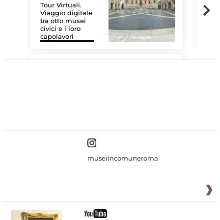
Tour Virtuali.
Viaggio digitale
tra otto musei
civici e i loro
Les
capolavori
MiC
#DiscoverMiC
museiincomuneroma