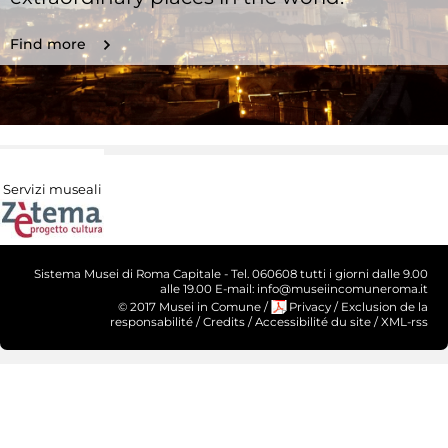
Find more
Servizi museali
Sistema Musei di Roma Capitale - Tel. 060608 tutti i giorni dalle 9.00
alle 19.00 E-mail: info@museiincomuneroma.it
© 2017 Musei in Comune
/
Privacy
/
Exclusion de la
responsabilité
/
Credits
/
Accessibilité du site
/
XML-rss