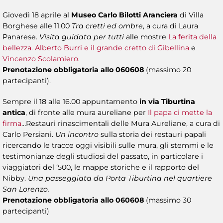
Giovedì 18 aprile al
Museo Carlo Bilotti Aranciera
di Villa
Borghese alle 11.00
Tra cretti ed ombre
, a cura di Laura
Panarese.
Visita guidata per tutti
alle mostre
La ferita della
bellezza. Alberto Burri e il grande cretto di Gibellina
e
Vincenzo Scolamiero
.
Prenotazione obbligatoria allo 060608
(massimo 20
partecipanti).
Sempre il 18 alle 16.00 appuntamento
in via Tiburtina
antica
, di fronte alle mura aureliane per
Il papa ci mette la
firma
…Restauri rinascimentali delle Mura Aureliane, a cura di
Carlo Persiani.
Un incontro
sulla storia dei restauri papali
ricercando le tracce oggi visibili sulle mura, gli stemmi e le
testimonianze degli studiosi del passato, in particolare i
viaggiatori del ‘500, le mappe storiche e il rapporto del
Nibby.
Una passeggiata da Porta Tiburtina nel quartiere
San Lorenzo.
Prenotazione obbligatoria allo 060608
(massimo 30
partecipanti)