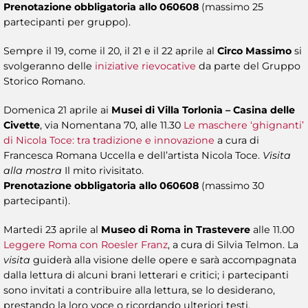
Prenotazione obbligatoria allo 060608
(massimo 25
partecipanti per gruppo).
Sempre il 19, come il 20, il 21 e il 22 aprile al
Circo Massimo
si
svolgeranno delle
iniziative rievocative
da parte del Gruppo
Storico Romano.
Domenica 21 aprile ai
Musei di Villa Torlonia – Casina delle
Civette
, via Nomentana 70, alle 11.30
Le maschere ‘ghignanti’
di Nicola Toce: tra tradizione e innovazione
a cura di
Francesca Romana Uccella e dell’artista Nicola Toce.
Visita
alla mostra
Il mito rivisitato.
Prenotazione obbligatoria allo 060608
(massimo 30
partecipanti).
Martedi 23 aprile al
Museo di Roma in Trastevere
alle 11.00
Leggere Roma con Roesler Franz
, a cura di Silvia Telmon. La
visita
guiderà alla visione delle opere e sarà accompagnata
dalla lettura di alcuni brani letterari e critici; i partecipanti
sono invitati a contribuire alla lettura, se lo desiderano,
prestando la loro voce o ricordando ulteriori testi.