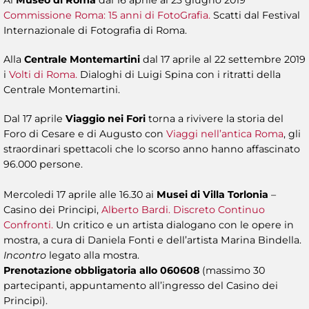
Al
Museo di Roma
dal 16 aprile al 23 giugno 2019
Commissione Roma: 15 anni di FotoGrafia.
Scatti dal Festival
Internazionale di Fotografia di Roma.
Alla
Centrale Montemartini
dal 17 aprile al 22 settembre 2019
i
Volti di Roma.
Dialoghi di Luigi Spina con i ritratti della
Centrale Montemartini.
Dal 17 aprile
Viaggio nei Fori
torna a rivivere la storia del
Foro di Cesare e di Augusto con
Viaggi nell’antica Roma
, gli
straordinari spettacoli che lo scorso anno hanno affascinato
96.000 persone.
Mercoledi 17 aprile alle 16.30 ai
Musei di Villa Torlonia
–
Casino dei Principi,
Alberto Bardi. Discreto Continuo
Confronti.
Un critico e un artista dialogano con le opere in
mostra, a cura di Daniela Fonti e dell’artista Marina Bindella.
Incontro
legato alla mostra.
Prenotazione obbligatoria allo 060608
(massimo 30
partecipanti, appuntamento all’ingresso del Casino dei
Principi).