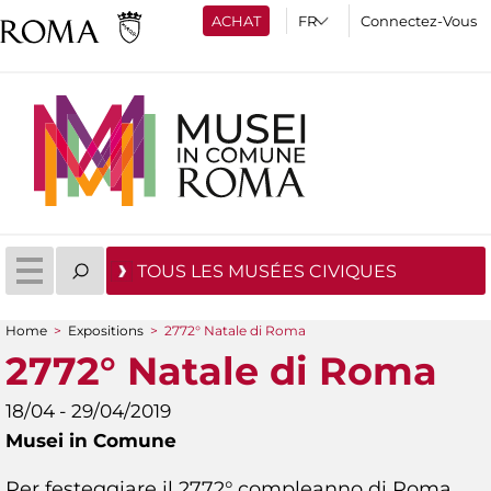
ACHAT
Connectez-Vous
TOUS LES MUSÉES CIVIQUES
Home
>
Expositions
>
2772° Natale di Roma
You are here
2772° Natale di Roma
18/04 - 29/04/2019
Musei in Comune
Per festeggiare il 2772° compleanno di Roma,