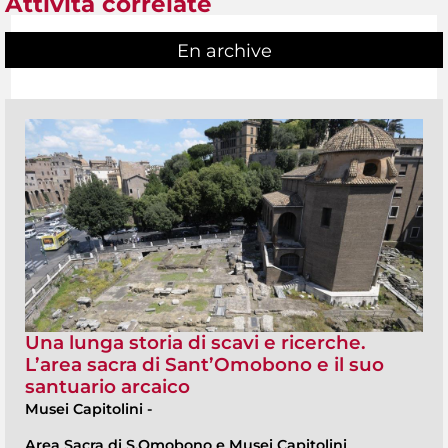
Attività correlate
En archive
Una lunga storia di scavi e ricerche.
L’area sacra di Sant’Omobono e il suo
santuario arcaico
Musei Capitolini
-
Area Sacra di S.Omobono e Musei Capitolini