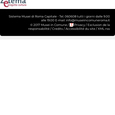
Sistema Musei di Roma Capitale - Tel. 060608 tutti i giorni dalle 9.00
alle 19.00 E-mail: info@museiincomuneroma.it
© 2017 Musei in Comune
/
Privacy
/
Exclusion de la
responsabilité
/
Credits
/
Accessibilité du site
/
XML-rss