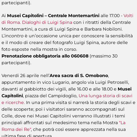
partecipanti).
Ai
Musei Capitolini – Centrale Montemartini
alle 17.00 -
Volti
di Roma. Dialoghi di Luigi Spina
con i ritratti della Centrale
Montemartini, a cura di Luigi Spina e Barbara Nobiloni.
L’
incontro
è un’occasione unica per conoscere la sensibilità
e il modo di creare del fotografo Luigi Spina, autore delle
foto esposte nella mostra in corso.
Prenotazione obbligatoria allo 060608
(massimo 30
partecipanti).
Venerdi 26 aprile nell’
Area sacra di S. Omobono
,
appuntamento in vico Lugario, angolo via Luigi Petroselli,
davanti al gabbiotto dei vigili, alle 16.00 e alle 18.00 e
Musei
Capitolini
, piazza del Campidoglio,
Una lunga storia di scavi
e ricerche.
In una prima visita si narrerà la storia degli scavi e
delle scoperte; poi i visitatori saranno accompagnati sul
Colle, dove nei Musei Capitolini verranno illustrati i temi
principali affrontati sul medesimo tema nella Mostra
"La
Roma dei Re"
, che potrà così essere apprezzata nella sua
ultima fase di apertura.