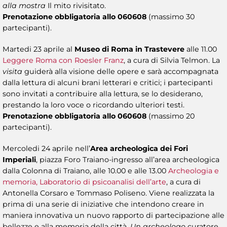
alla mostra
Il mito rivisitato.
Prenotazione obbligatoria allo 060608
(massimo 30
partecipanti).
Martedi 23 aprile al
Museo di Roma in Trastevere
alle 11.00
Leggere Roma con Roesler Franz
, a cura di Silvia Telmon. La
visita
guiderà alla visione delle opere e sarà accompagnata
dalla lettura di alcuni brani letterari e critici; i partecipanti
sono invitati a contribuire alla lettura, se lo desiderano,
prestando la loro voce o ricordando ulteriori testi.
Prenotazione obbligatoria allo 060608
(massimo 20
partecipanti).
Mercoledi 24 aprile nell’
Area archeologica dei Fori
Imperiali
, piazza Foro Traiano-ingresso all’area archeologica
dalla Colonna di Traiano, alle 10.00 e alle 13.00
Archeologia e
memoria, Laboratorio di psicoanalisi dell’arte
, a cura di
Antonella Corsaro e Tommaso Poliseno. Viene realizzata la
prima di una serie di iniziative che intendono creare in
maniera innovativa un nuovo rapporto di partecipazione alle
bellezze e alla memoria della città.
Un archeologo
curatore