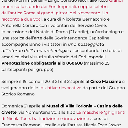
via dei Fori Imperiali – Largo Corrado Ricci, alle 10.00
Grandi
amori sullo sfondo dei Fori Imperiali: coppie celebri,
dall’antica Roma ai grandi pittori del Novecento.
Un
racconto a due voci
, a cura di Nicoletta Bernacchio e
Antonella Corsaro con i volontari del Servizio Civile.
In occasione del Natale di Roma (21 aprile), un’archeologa e
una storica dell’arte della Sovrintendenza Capitolina
accompagneranno i visitatori in
una passeggiata
all’interno dell’area archeologica
, raccontando la storia di
amori celebri vissuti sullo sfondo dei Fori Imperiali.
Prenotazione obbligatoria allo 060608
(massimo 25
partecipanti per gruppo).
Sempre il 19, come il 20, il 21 e il 22 aprile al
Circo Massimo
si
svolgeranno delle
iniziative rievocative
da parte del Gruppo
Storico Romano.
Domenica 21 aprile ai
Musei di Villa Torlonia – Casina delle
Civette
, via Nomentana 70, alle 11.30
Le maschere ‘ghignanti’
di Nicola Toce: tra tradizione e innovazione
a cura di
Francesca Romana Uccella e dell’artista Nicola Toce.
Visita