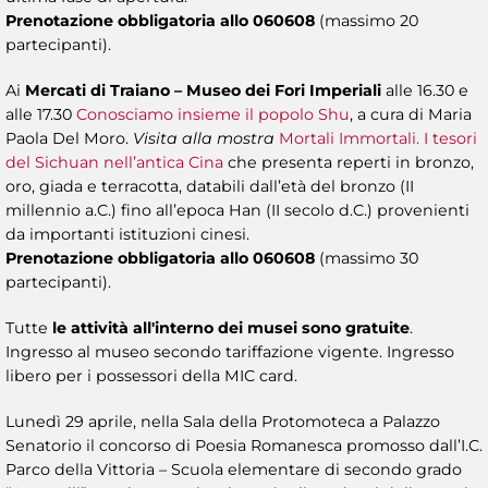
Prenotazione obbligatoria allo 060608
(massimo 20
partecipanti).
Ai
Mercati di Traiano – Museo dei Fori Imperiali
alle 16.30 e
alle 17.30
Conosciamo insieme il popolo Shu
, a cura di Maria
Paola Del Moro.
Visita alla mostra
Mortali Immortali. I tesori
del Sichuan nell’antica Cina
che presenta reperti in bronzo,
oro, giada e terracotta, databili dall’età del bronzo (II
millennio a.C.) fino all’epoca Han (II secolo d.C.) provenienti
da importanti istituzioni cinesi.
Prenotazione obbligatoria allo 060608
(massimo 30
partecipanti).
Tutte
le attività all'interno dei musei sono gratuite
.
Ingresso al museo secondo tariffazione vigente. Ingresso
libero per i possessori della MIC card.
Lunedì 29 aprile, nella Sala della Protomoteca a Palazzo
Senatorio il concorso di Poesia Romanesca promosso dall’I.C.
Parco della Vittoria – Scuola elementare di secondo grado