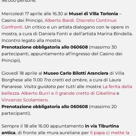
96.000 persone.
Mercoledi 17 aprile alle 16.30 ai
Musei di Villa Torlonia
–
Casino dei Principi,
Alberto Bardi. Discreto Continuo
Confronti.
Un critico e un artista dialogano con le opere in
mostra, a cura di Daniela Fonti e dell’artista Marina Bindella.
Incontro
legato alla mostra.
Prenotazione obbligatoria allo 060608
(massimo 30
partecipanti, appuntamento all’ingresso del Casino dei
Principi).
Giovedì 18 aprile al
Museo Carlo Bilotti Aranciera
di Villa
Borghese alle 11.00
Tra cretti ed ombre
, a cura di Laura
Panarese.
Visita guidata per tutti
alle mostre
La ferita della
bellezza. Alberto Burri e il grande cretto di Gibellina
e
Vincenzo Scolamiero
.
Prenotazione obbligatoria allo 060608
(massimo 20
partecipanti).
Sempre il 18 alle 16.00 appuntamento
in via Tiburtina
antica
, di fronte alle mura aureliane per
Il papa ci mette la