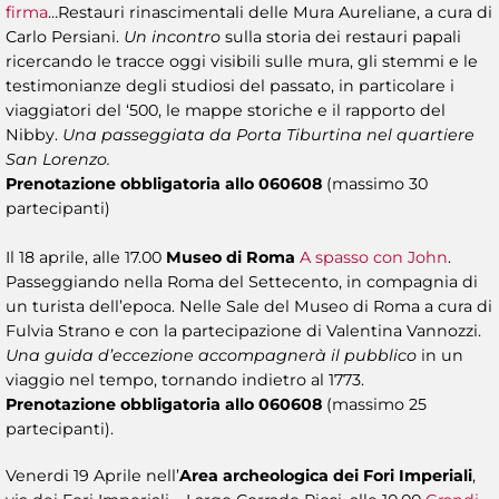
firma
…Restauri rinascimentali delle Mura Aureliane, a cura di
Carlo Persiani.
Un incontro
sulla storia dei restauri papali
ricercando le tracce oggi visibili sulle mura, gli stemmi e le
testimonianze degli studiosi del passato, in particolare i
viaggiatori del ‘500, le mappe storiche e il rapporto del
Nibby.
Una passeggiata da Porta Tiburtina nel quartiere
San Lorenzo.
Prenotazione obbligatoria allo 060608
(massimo 30
partecipanti)
Il 18 aprile, alle 17.00
Museo di Roma
A spasso con John
.
Passeggiando nella Roma del Settecento, in compagnia di
un turista dell’epoca. Nelle Sale del Museo di Roma a cura di
Fulvia Strano e con la partecipazione di Valentina Vannozzi.
Una guida d’eccezione accompagnerà il pubblico
in un
viaggio nel tempo, tornando indietro al 1773.
Prenotazione obbligatoria allo 060608
(massimo 25
partecipanti).
Venerdi 19 Aprile nell’
Area archeologica dei Fori Imperiali
,