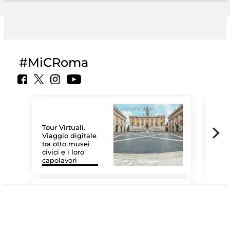
#MiCRoma
Tour Virtuali.
Viaggio digitale
tra otto musei
civici e i loro
Les
capolavori
MiC