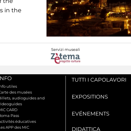
f the
s in the
Servizi museali
INFO
TUTTI I CAPOLAVORI
nfo utiles
Carte des musées
EXPOSITIONS
Billets, audioguides and
videoguides
MIC CARD
EVÉNEMENTS
Roma Pass
Activités éducatives
Les APP des MiC
DIDATTICA