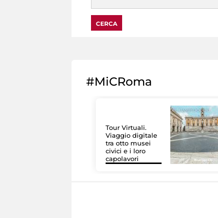
#MiCRoma
Tour Virtuali.
Viaggio digitale
tra otto musei
civici e i loro
capolavori