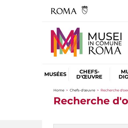
CHEFS-
M
MUSÉES
D'ŒUVRE
DI
Home
>
Chefs-d'œuvre
>
Recherche d'oeu
You are here
Recherche d'o