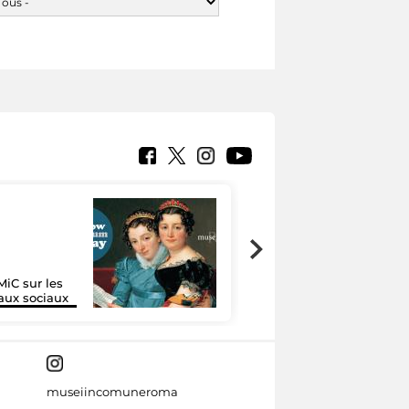
MiC sur les
Google Arts &
aux sociaux
Culture
museiincomuneroma