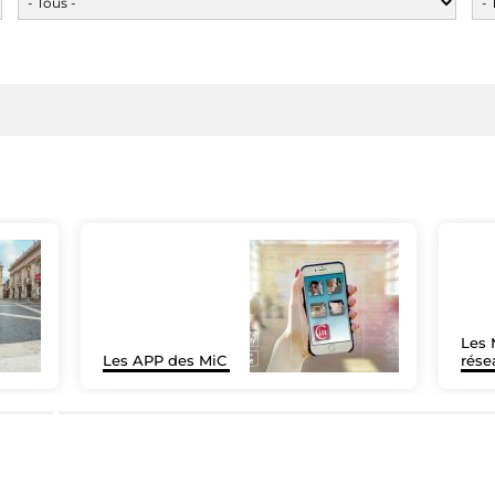
Les 
Les APP des MiC
rése