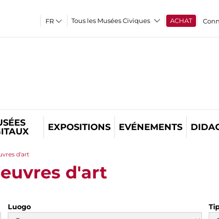
Tous les Musées Civiques
ACHAT
Conn
USÉES
EXPOSITIONS
EVÉNEMENTS
DIDA
GITAUX
vres d'art
euvres d'art
Luogo
Ti