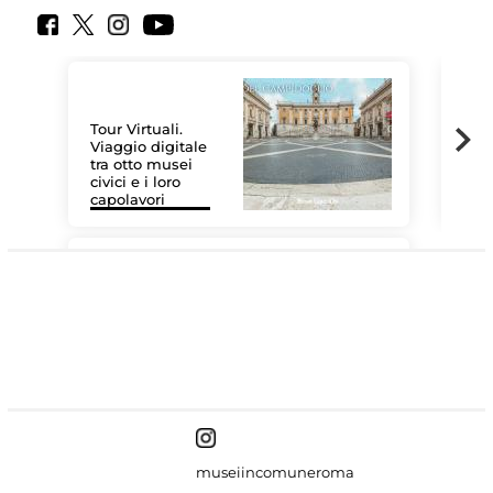
Tour Virtuali.
Viaggio digitale
tra otto musei
civici e i loro
Las
capolavori
MiC
#DiscoverMiC
museiincomuneroma