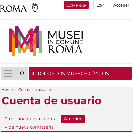
COMPRAR
Acceder
TODOS LOS MUSEOS CÍVICOS
Home
>
Cuenta de usuario
You are here
Cuenta de usuario
Crear una nueva cuenta
Acceder
(active tab)
Primary tabs
Pide nueva contraseña