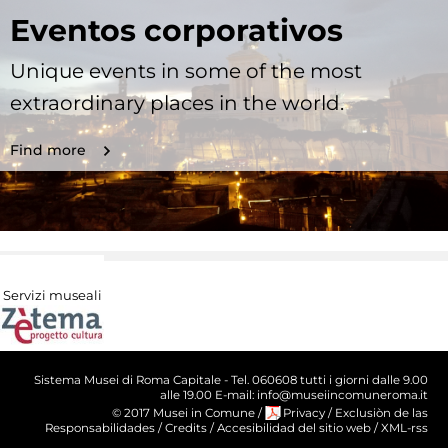
Eventos corporativos
Unique events in some of the most
extraordinary places in the world.
Find more
Servizi museali
Sistema Musei di Roma Capitale - Tel. 060608 tutti i giorni dalle 9.00
alle 19.00 E-mail: info@museiincomuneroma.it
© 2017 Musei in Comune
/
Privacy
/
Exclusiòn de las
Responsabilidades
/
Credits
/
Accesibilidad del sitio web
/
XML-rss