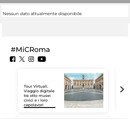
Nessun dato attualmente disponibile
#MiCRoma
Tour Virtuali.
Viaggio digitale
tra otto musei
civici e i loro
Las
capolavori
MiC