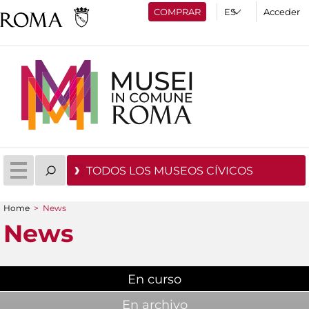
COMPRAR
Acceder
TODOS LOS MUSEOS CÍVICOS
Home
>
News
You are here
News
En curso
(active tab)
En archivo