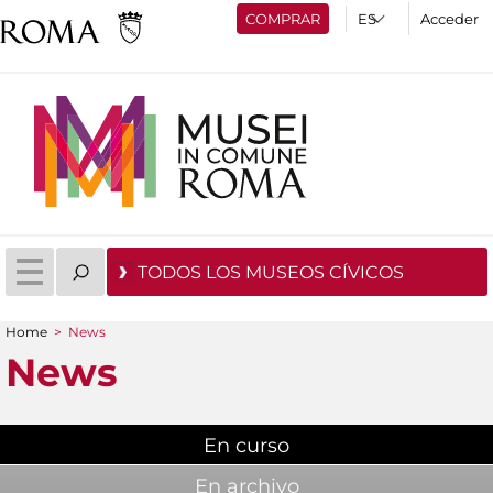
COMPRAR
Acceder
TODOS LOS MUSEOS CÍVICOS
Home
>
News
You are here
News
En curso
(active tab)
En archivo