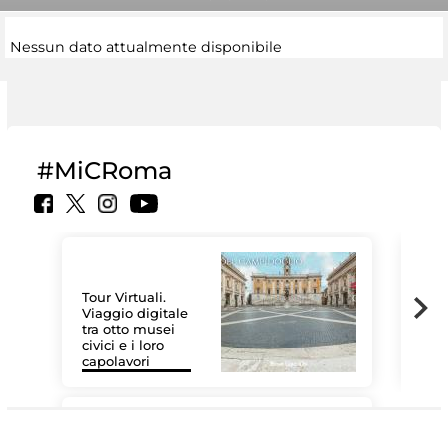
Nessun dato attualmente disponibile
#MiCRoma
Tour Virtuali.
Viaggio digitale
tra otto musei
civici e i loro
Las
capolavori
MiC