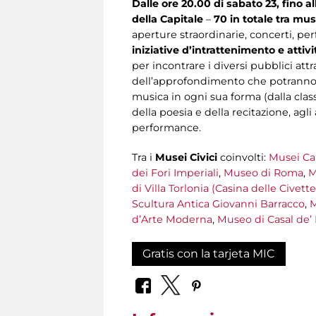
Dalle ore 20.00 di sabato 23, fino 
della Capitale
–
70 in totale
tra mus
aperture straordinarie, concerti, perf
iniziative d’intrattenimento e att
per incontrare i diversi pubblici att
dell’approfondimento che potranno sc
musica in ogni sua forma (dalla classic
della poesia e della recitazione, agl
performance.
Tra i
Musei Civici
coinvolti:
Musei Cap
dei Fori Imperiali
,
Museo di Roma
,
M
di Villa Torlonia (Casina delle Civet
Scultura Antica Giovanni Barracco
,
M
d’Arte Moderna
,
Museo di Casal de’ 
Gratis con la tarjeta MIC