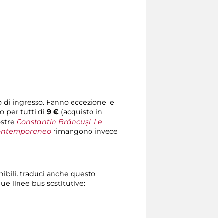
to di ingresso. Fanno eccezione le
o per tutti di
9 €
(acquisto in
ostre
Constantin Brâncuși. Le
l Contemporaneo
rimangono invece
nibili. traduci anche questo
 due linee bus sostitutive: