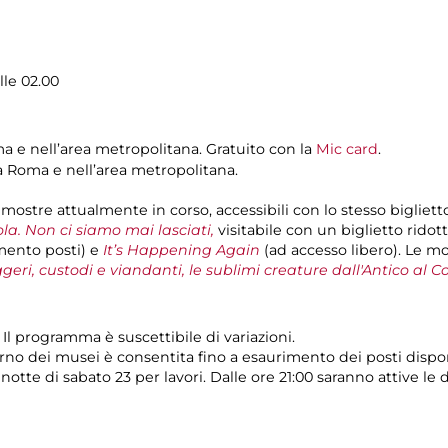
lle 02.00
ma e nell’area metropolitana. Gratuito con la
Mic card
.
 a Roma e nell’area metropolitana.
le mostre attualmente in corso, accessibili con lo stesso bigliet
la. Non ci siamo mai lasciati,
visitabile con un biglietto ridott
imento posti) e
It’s Happening Again
(ad accesso libero). Le m
geri, custodi e viandanti, le sublimi creature dall'Antico a
0). Il programma è suscettibile di variazioni.
terno dei musei è consentita fino a esaurimento dei posti dispo
 notte di sabato 23 per lavori. Dalle ore 21:00 saranno attive le