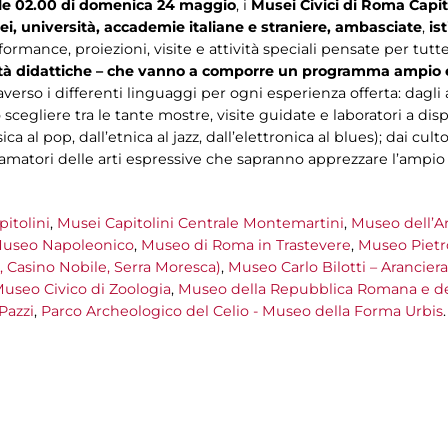
alle 02.00 di domenica 24 maggio
, i
Musei Civici di Roma Capita
ei,
università,
accademie italiane e straniere, ambasciate
,
is
ormance, proiezioni, visite e attività speciali pensate per tutte
ività didattiche – che vanno a comporre un programma ampio
raverso i differenti linguaggi per ogni esperienza offerta: dagli
egliere tra le tante mostre, visite guidate e laboratori a disp
a al pop, dall’etnica al jazz, dall’elettronica al blues); dai cult
i amatori delle arti espressive che sapranno apprezzare l’ampio
itolini
,
Musei Capitolini Centrale Montemartini
,
Museo dell’Ar
useo Napoleonico
,
Museo di Roma in Trastevere
,
Museo Pietr
te, Casino Nobile, Serra Moresca)
,
Museo Carlo Bilotti – Aranciera
useo Civico di Zoologia
,
Museo della Repubblica Romana e de
Pazzi
,
Parco Archeologico del Celio - Museo della Forma Urbis
.