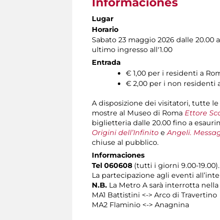
Informaciones
Lugar
Horario
Sabato 23 maggio 2026 dalle 20.00 a
ultimo ingresso all'1.00
Entrada
€ 1,00 per i residenti a Ro
€ 2,00 per i non residenti
A disposizione dei visitatori, tutte 
mostre al Museo di Roma
Ettore Sco
biglietteria dalle 20.00 fino a esaur
Origini dell’Infinito
e
Angeli. Messag
chiuse al pubblico.
Informaciones
Tel 060608
(tutti i giorni 9.00-19.0
La partecipazione agli eventi all’in
N.B.
La Metro A sarà interrotta nella
MA1 Battistini <-> Arco di Travertino
MA2 Flaminio <-> Anagnina