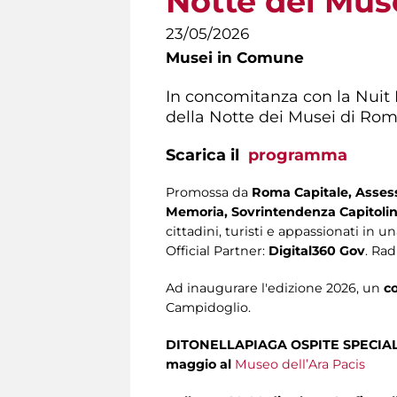
Notte dei Mus
23/05/2026
Musei in Comune
In concomitanza con la Nuit
della Notte dei Musei di Roma
Scarica il
programma
Promossa da
Roma Capitale, Assesso
Memoria,
Sovrintendenza Capitolina
cittadini, turisti e appassionati in 
Official Partner:
Digital360 Gov
. Rad
Ad inaugurare l'edizione 2026, un
c
Campidoglio.
DITONELLAPIAGA OSPITE SPECIA
maggio al
Museo dell’Ara Pacis