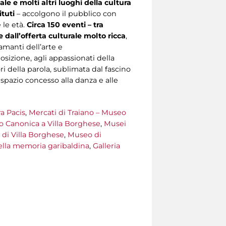
le e molti altri luoghi della cultura
tituti
– accolgono il pubblico con
 le età.
Circa 150 eventi – tra
e dall’offerta culturale molto ricca
,
 amanti dell’arte e
osizione, agli appassionati della
ori della parola, sublimata dal fascino
 spazio concesso alla danza e alle
a Pacis
,
Mercati di Traiano – Museo
o Canonica a Villa Borghese
,
Musei
 di Villa Borghese
,
Museo di
lla memoria garibaldina
,
Galleria