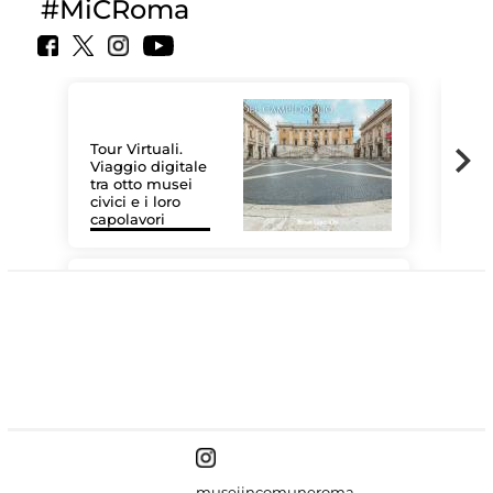
#MiCRoma
Tour Virtuali.
Viaggio digitale
tra otto musei
civici e i loro
Las
capolavori
MiC
#DiscoverMiC
museiincomuneroma