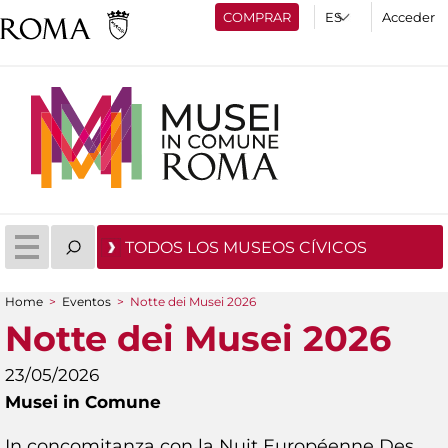
COMPRAR
Acceder
TODOS LOS MUSEOS CÍVICOS
Home
>
Eventos
>
Notte dei Musei 2026
You are here
Notte dei Musei 2026
23/05/2026
Musei in Comune
In concomitanza con la Nuit Européenne Des