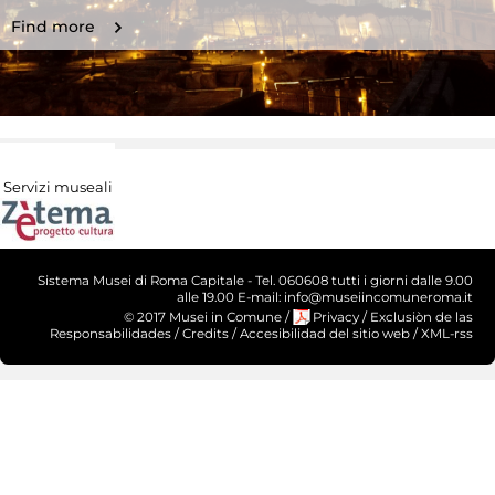
Find more
Servizi museali
Sistema Musei di Roma Capitale - Tel. 060608 tutti i giorni dalle 9.00
alle 19.00 E-mail: info@museiincomuneroma.it
© 2017 Musei in Comune
/
Privacy
/
Exclusiòn de las
Responsabilidades
/
Credits
/
Accesibilidad del sitio web
/
XML-rss