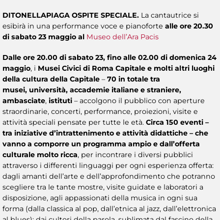
DITONELLAPIAGA OSPITE SPECIALE.
La cantautrice si
esibirà in una performance voce e pianoforte
alle ore 20.30
di sabato 23 maggio al
Museo dell’Ara Pacis
Dalle ore 20.00 di sabato 23, fino alle 02.00 di domenica 24
maggio
, i
Musei Civici di Roma Capitale e molti altri luoghi
della cultura della Capitale
–
70 in totale
tra
musei,
università,
accademie italiane e straniere,
ambasciate
,
istituti
– accolgono il pubblico con aperture
straordinarie, concerti, performance, proiezioni, visite e
attività speciali pensate per tutte le età.
Circa 150 eventi –
tra iniziative d’intrattenimento e attività didattiche – che
vanno a comporre un programma ampio
e dall’offerta
culturale molto ricca
, per incontrare i diversi pubblici
attraverso i differenti linguaggi per ogni esperienza offerta:
dagli amanti dell’arte e dell’approfondimento che potranno
scegliere tra le tante mostre, visite guidate e laboratori a
disposizione, agli appassionati della musica in ogni sua
forma (dalla classica al pop, dall’etnica al jazz, dall’elettronica
al blues); dai cultori della parola, sublimata dal fascino della