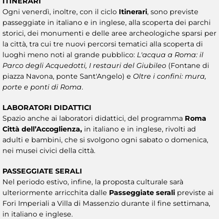
ITINERARI
Ogni venerdì, inoltre, con il ciclo
Itinerari
, sono previste
passeggiate in italiano e in inglese, alla scoperta dei parchi
storici, dei monumenti e delle aree archeologiche sparsi per
la città, tra cui tre nuovi percorsi tematici alla scoperta di
luoghi meno noti al grande pubblico:
L'acqua a Roma: il
Parco degli Acquedotti, I restauri del Giubileo
(Fontane di
piazza Navona, ponte Sant'Angelo) e
Oltre i confini: mura,
porte e ponti di Roma
.
LABORATORI DIDATTICI
Spazio anche ai laboratori didattici, del programma
Roma
Città dell’Accoglienza,
in italiano e in inglese, rivolti ad
adulti e bambini, che si svolgono ogni sabato o domenica,
nei musei civici della città.
PASSEGGIATE SERALI
Nel periodo estivo, infine, la proposta culturale sarà
ulteriormente arricchita dalle
Passeggiate serali
previste ai
Fori Imperiali a Villa di Massenzio durante il fine settimana,
in italiano e inglese.