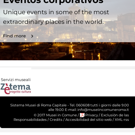
Unique events in some of the most
extraordinary places in the world.
Find more
Servizi museali
Sistema Musei di Roma Capitale - Tel. 060608 tutti i giorni dalle 9.00
alle 19.00 E-mail: info@museiincomuneroma.it
© 2017 Musei in Comune
/
Privacy
/
Exclusiòn de las
Responsabilidades
/
Credits
/
Accesibilidad del sitio web
/
XML-rss