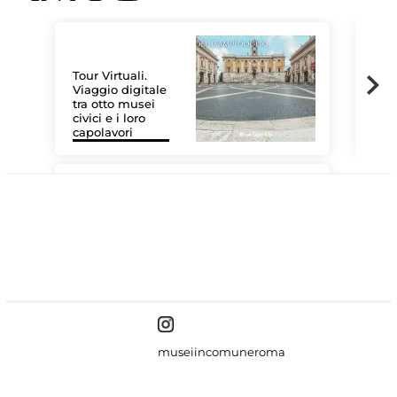
Tour Virtuali.
Viaggio digitale
tra otto musei
civici e i loro
Las
capolavori
MiC
#DiscoverMiC
museiincomuneroma