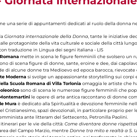
- Giornata Internazional
 una serie di appuntamenti dedicati al ruolo della donna nella
la
Giornata internazionale della Donna
, tante le iniziative d
alle protagoniste della vita culturale e sociale della città lungo 
n traduzione in Lingua dei segni italiana - LIS
a Romana
mette in scena le figure femminili che svolsero un ru
ono di scena figure di donne, sante, eroine e dee, dai capolavo
e di alcune donne tra Medioevo ed epoca barocca, rievocate
Arte Moderna
si svolge un appassionante storytelling sui corpi
lla Scuola Romana di Villa Torlonia
omaggia le artiste che h
oleonico
sono di scena le numerose figure femminili che popo
 Montemartini
le opere di arte antica raccontano di donne comu
le Mura
è dedicato alla Spiritualità e devozione femminile ne
el Cristianesimo, spazi devozionali, in particolare proprio per l
 femminista ante litteram del Settecento, Petronilla Paolini.
nerari per le vie della città:
Come diventare donne rispettab
l’area del Campo Marzio, mentre
Donne tra mito e realtà a S. 