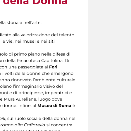
e della Donna
 storia e nell’arte.
edicate alla valorizzazione del talento
le vie, nei musei e nei siti
olo di primo piano nella difesa di
ri della Pinacoteca Capitolina. Di
 con una passeggiata ai
Fori
 e i volti delle donne che emergono
anno rinnovato l’ambiente culturale
lano l’immaginario visivo del
ni e di principesse, imperatrici e
lle Mura Aureliane, luogo dove
e donne. Infine, al
Museo di Roma
è
ili
, sul ruolo sociale della donna nel
Urbano alla Caffarella
si concentra