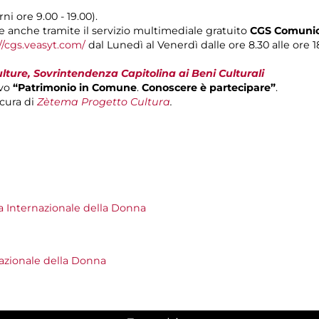
ni ore 9.00 - 19.00).
 anche tramite il servizio multimediale gratuito
CGS Comunica
//cgs.veasyt.com/
dal Lunedì al Venerdì dalle ore 8.30 alle ore 18
ture, Sovrintendenza Capitolina ai Beni Culturali
vo
“Patrimonio in Comune
.
Conoscere è partecipare”
.
cura di
Zètema Progetto Cultura
.
a Internazionale della Donna
nazionale della Donna