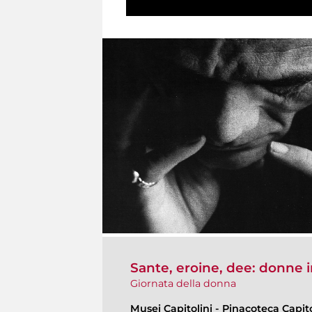
Sante, eroine, dee: donne 
Giornata della donna
Musei Capitolini
-
Pinacoteca Capit