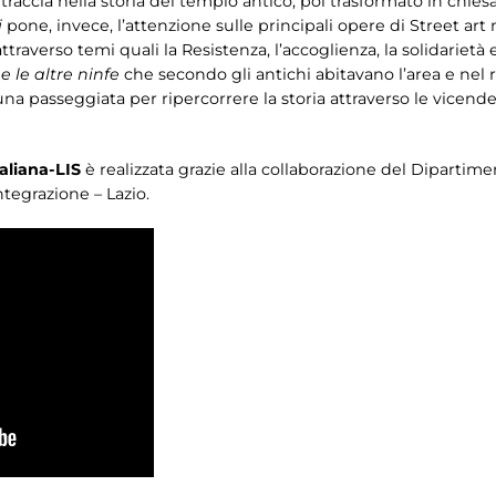
raccia nella storia del tempio antico, poi trasformato in chiesa
i
pone, invece, l’attenzione sulle principali opere di Street art 
ttraverso temi quali la Resistenza, l’accoglienza, la solidarietà e
e le altre ninfe
che secondo gli antichi abitavano l’area e nel
 una passeggiata per ripercorrere la storia attraverso le vicende d
aliana-LIS
è realizzata grazie alla collaborazione del Dipartimen
ntegrazione – Lazio.