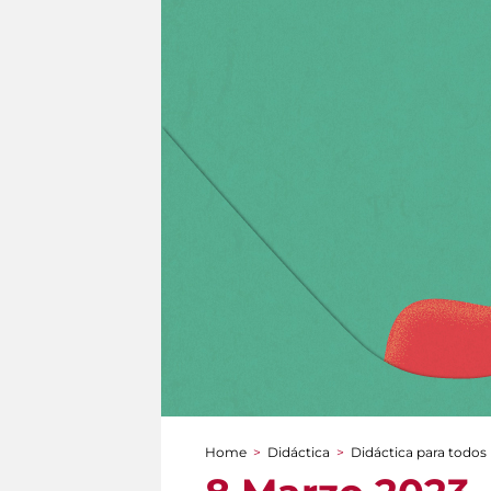
Home
>
Didáctica
>
Didáctica para todos
You are here