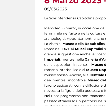
8 Marzo 2023 
08/03/2023
La Sovrintendenza Capitolina propone
Mercoledì 8 marzo, in occasione del
femminile nell’arte e nella cultura e 
archeologici. Appuntamenti anche co
La visita al
Museo della Repubblic
Roma nel 1849. Ai
Musei Capitolini
s
grande suggestione anche le vicend
Imperiali
, mentre nella
Galleria d’
dalle esposizioni in corso; il
Museo de
romano interbellico e al
Museo Nap
museo stesso. Ancora, alla
Centrale
dee, mentre l’incontro al
Museo del
furono assicurati, con la diffusione d
rievocata la figura della poetessa e
Nel ricco programma non mancano iti
passato attraverso un percorso nel