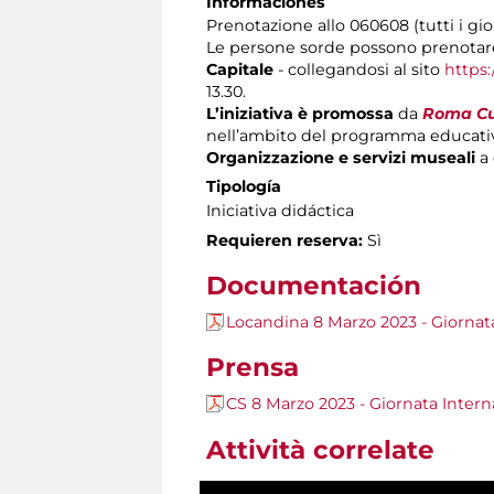
Informaciones
Prenotazione allo 060608 (tutti i gior
Le persone sorde possono prenotare
Capitale
- collegandosi al sito
https:
13.30.
L’iniziativa è promossa
da
Roma Cul
nell’ambito del programma educati
Organizzazione e servizi museali
a 
Tipología
Iniciativa didáctica
Requieren reserva:
Sì
Documentación
Locandina 8 Marzo 2023 - Giornat
Prensa
CS 8 Marzo 2023 - Giornata Inter
Attività correlate