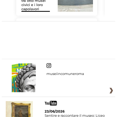
tra otto musei
civici e i loro
Las
capolavori
MiC
#DiscoverMiC
museiincomuneroma
23/06/2026
Sentire e raccontare il museo: Liceo