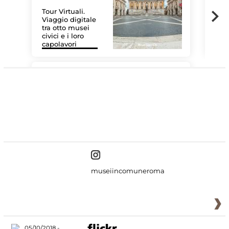
Tour Virtuali.
Viaggio digitale
tra otto musei
civici e i loro
Las
capolavori
MiC
#DiscoverMiC
museiincomuneroma