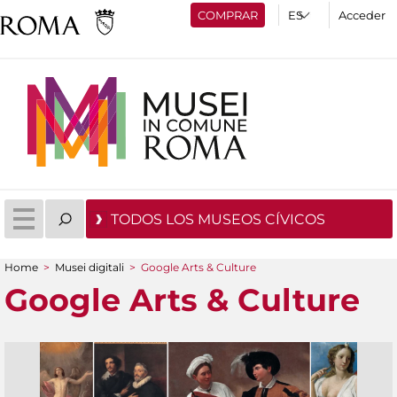
COMPRAR
Acceder
TODOS LOS MUSEOS CÍVICOS
Home
>
Musei digitali
>
Google Arts & Culture
You are here
Google Arts & Culture