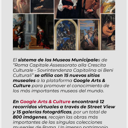
El
sistema de los Museos Municipale
s de
“
Roma Capitale Assessorato alla Crescita
Culturale - Sovrintendenza Capitolina ai Beni
Culturali
”
se afilia con 15 nuevos sitios
museales
a la plataforma
Google Arts &
Culture
para promover el conocimiento de
los más importantes museos del mundo.
En
Google Arts & Culture
encontrará 12
recorridos virtuales a través de Street View
y 15 galerías fotográficas
, por un total de
800 imágenes
, recojen las obras más
importantes de las síngulas colecciones
museales de Roma. Un imenso patrimonio