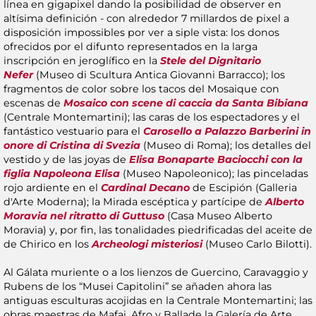
línea en gigapixel dando la posibilidad de observer en
altísima definición - con alrededor 7 millardos de pixel a
disposición impossibles por ver a siple vista: los donos
ofrecidos por el difunto representados en la larga
inscripción en jeroglífico en la
Stele del Dignitario
Nefer
(Museo di Scultura Antica Giovanni Barracco); los
fragmentos de color sobre los tacos del Mosaique con
escenas de
Mosaico con scene di caccia da Santa Bibiana
(Centrale Montemartini); las caras de los espectadores y el
fantástico vestuario para el
Carosello
a Palazzo Barberini in
onore di Cristina di Svezia
(Museo di Roma); los detalles del
vestido y de las joyas de
Elisa Bonaparte Baciocchi con la
figlia Napoleona Elisa
(Museo Napoleonico); las pinceladas
rojo ardiente en el
Cardinal Decano
de Escipión (Galleria
d'Arte Moderna); la Mirada escéptica y partícipe de
Alberto
Moravia nel ritratto di Guttuso
(Casa Museo Alberto
Moravia) y, por fin, las tonalidades piedrificadas del aceite de
de Chirico en los
Archeologi misteriosi
(Museo Carlo Bilotti).
Al Gálata muriente o a los lienzos de Guercino, Caravaggio y
Rubens de los “Musei Capitolini” se añaden ahora las
antiguas esculturas acojidas en la Centrale Montemartini; las
obras maestras de Mafai, Afro y Ballade la Galería de Arte