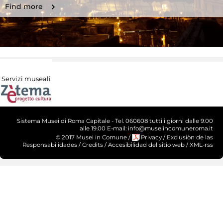
Find more
Servizi museali
Sistema Musei di Roma Capitale - Tel. 060608 tutti i giorni dalle 9.00
alle 19.00 E-mail: info@museiincomuneroma.it
© 2017 Musei in Comune
/
Privacy
/
Exclusiòn de las
Responsabilidades
/
Credits
/
Accesibilidad del sitio web
/
XML-rss