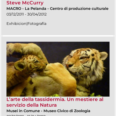
Steve McCurry
MACRO
-
La Pelanda - Centro di produzione culturale
03/12/2011 - 30/04/2012
Exhibicion|Fotografía
L’arte della tassidermia. Un mestiere al
servizio della Natura
Musei in Comune
-
Museo Civico di Zoologia