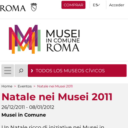
COMPRAR
Acceder
TODOS LOS MUSEOS CÍVICOS
Home
>
Eventos
>
Natale nei Musei 2011
You are here
Natale nei Musei 2011
26/12/2011 - 08/01/2012
Musei in Comune
Un Natale ricco di iniziative nei Musei in