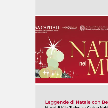
Leggende di Natale con Be
Musei di Villa Torlonia
-
Casino Nobi