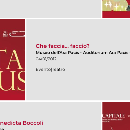
Che faccia… faccio?
Museo dell'Ara Pacis
-
Auditorium Ara Pacis -
04/01/2012
Evento|Teatro
nedicta Boccoli
le