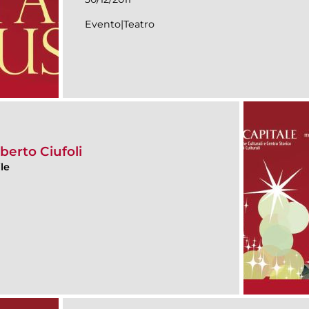
Evento|Teatro
erto Ciufoli
le