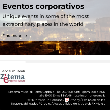
Eventos corporativos
Unique events in some of the most
extraordinary places in the world.
Find more
Servizi museali
Sistema Musei di Roma Capitale - Tel. 060608 tutti i giorni dalle 9.00
alle 19.00 E-mail: info@museiincomuneroma.it
© 2017 Musei in Comune
/
Privacy
/
Exclusiòn de las
Responsabilidades
/
Credits
/
Accesibilidad del sitio web
/
XML-rss