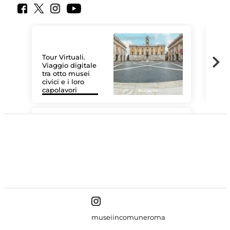
Tour Virtuali.
Viaggio digitale
tra otto musei
civici e i loro
Las
capolavori
MiC
#DiscoverMiC
museiincomuneroma