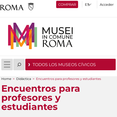
COMPRAR
Acceder
TODOS LOS MUSEOS CÍVICOS
Home
>
Didáctica
>
Encuentros para profesores y estudiantes
You are here
Encuentros para
profesores y
estudiantes